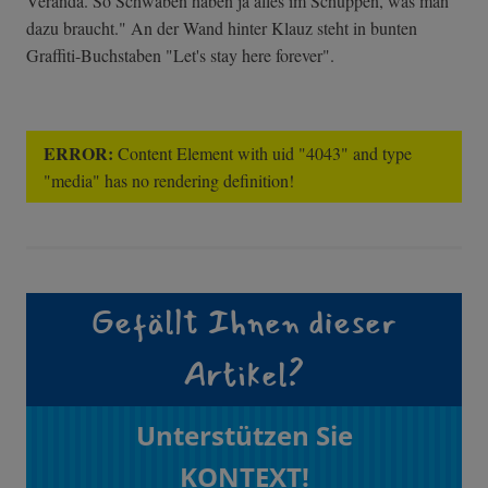
Veranda. So Schwaben haben ja alles im Schuppen, was man
dazu braucht." An der Wand hinter Klauz steht in bunten
Graffiti-Buchstaben "Let's stay here forever".
ERROR:
Content Element with uid "4043" and type
"media" has no rendering definition!
Gefällt Ihnen dieser
Artikel?
Unterstützen Sie
KONTEXT!