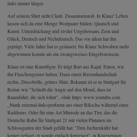
links immer länger.
Auf seinem Shirt steht Clash. Zusammenstoß. In Klauz' Leben
lassen sich da eine Menge Wortpaare bilden: Quatsch und
Kunst, Unterdrückung und ziviler Ungehorsam, Zorn und
Glück, Deutsch und Nichtdeutsch. Das vor allem hat ihn
geprägt. Viele Jahre hat es gedauert, bis Klauz Schwaben mehr
abgewinnen konnte als ein zwangsweises Eingeborensein.
Klauz ist eine Kunstfigur. Er trägt Bart aus Kajal. Einen, wie
ihn Flaschengeister haben. Dazu einen Riesenhandschuh
rechts, Discobrille, grünes Shirt. Bekannt ist er in Stuttgart für
Reime wie "Schießt die Angie auf den Mond, dass ist
Raumfahrt, die sich lohnt", <link https: www.youtube.com
_blank external-link>performt aus einer Rikscha während einer
Raddemo. Oder für eine Art Miniode an das Tier, das die
Deutsche Bahn für Stuttgart 21 mit vielen Platanen im
Schlossgarten der Stadt gefällt hat: "Den Juchtenkäfer hat
keiner gefragt, er wurde einfach fortgejagt", in Kurzversion: