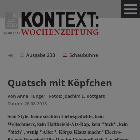
Ausg.
230
26.08.2015
Ausgabe 230
Schaubühne
Text
vorlesen
Quatsch mit Köpfchen
Von
Anna Hunger
Fotos: Joachim E. Röttgers
Datum:
26.08.2015
Sein Style: keine seichten Liebesgedichte, kein
Weltschmerz, kein Haftbefehl-Ätz-Rap, kein "fuck", kein
"bitch", wenig "Alter". Körpa Klauz macht "Electro-
Boogie-Dancehall-Hip-Hop im Volxmusikstyle", performt