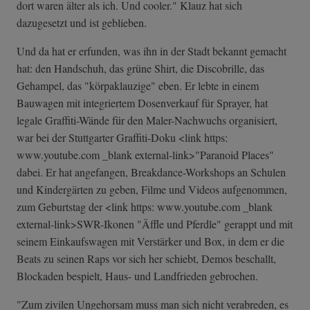
dort waren älter als ich. Und cooler." Klauz hat sich
dazugesetzt und ist geblieben.
Und da hat er erfunden, was ihn in der Stadt bekannt gemacht
hat: den Handschuh, das grüne Shirt, die Discobrille, das
Gehampel, das "körpaklauzige" eben. Er lebte in einem
Bauwagen mit integriertem Dosenverkauf für Sprayer, hat
legale Graffiti-Wände für den Maler-Nachwuchs organisiert,
war bei der Stuttgarter Graffiti-Doku <link https:
www.youtube.com _blank external-link>"Paranoid Places"
dabei. Er hat angefangen, Breakdance-Workshops an Schulen
und Kindergärten zu geben, Filme und Videos aufgenommen,
zum Geburtstag der <link https: www.youtube.com _blank
external-link>SWR-Ikonen "Äffle und Pferdle" gerappt und mit
seinem Einkaufswagen mit Verstärker und Box, in dem er die
Beats zu seinen Raps vor sich her schiebt, Demos beschallt,
Blockaden bespielt, Haus- und Landfrieden gebrochen.
"Zum zivilen Ungehorsam muss man sich nicht verabreden, es