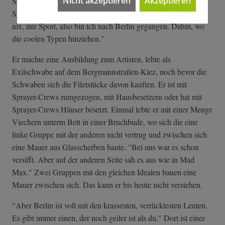
Nicht akzeptieren
Akzeptieren
Schild, das da stand. Sinnbild für all die Miefigkeit von
Stuttgart. Pause. Dann sagt er: "Ich dachte damals: Ich kann
nix, nur Sport, also bin ich nach Berlin gegangen. Dahin, wo
die coolen Typen hinziehen."
Er machte eine Ausbildung zum Artisten, lebte als
Exilschwabe auf dem Bergmannstraßen-Kiez, noch bevor die
Schwaben sich die Filetstücke davon kauften. Er ist mit
Sprayer-Crews rumgezogen, mit Hausbesetzern oder hat mit
Sprayer-Crews Häuser besetzt. Einmal lebte er mit einer Menge
Viechern unterm Bett in einer Bruchbude, wo sich die eine
linke Gruppe mit der anderen nicht vertrug und zwischen sich
eine Mauer aus Glasscherben baute. "Bei uns war es schon
versifft. Aber auf der anderen Seite sah es aus wie in Mad
Max." Zwei Gruppen mit den gleichen Idealen bauen eine
Mauer zwischen sich. Das kann er bis heute nicht verstehen.
"Aber Berlin ist voll mit den krassesten, verrücktesten Leuten.
Es gibt immer einen, der noch geiler ist als du." Dort ist einer