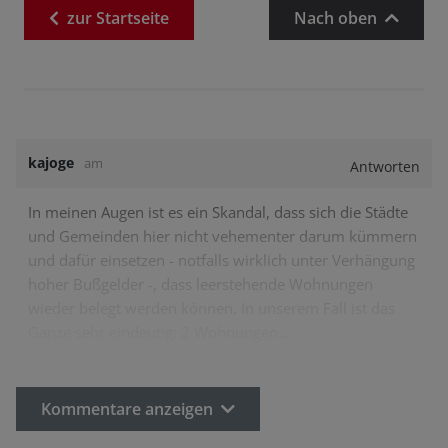
zur
Startseite
Nach oben
kajoge
am
Antworten
In meinen Augen ist es ein Skandal, dass sich die Städte
und Gemeinden hier nicht vehementer darum kümmern
und dafür einsetzen - notfalls wirklich unter Verhängung
hoher Bußgelder -, dass leerstehende Wohnungen
wieder belegt werden können. In unserem Fall ist das
Ganze sehr eindeutig: 2 Wohnungen…
Kommentare anzeigen