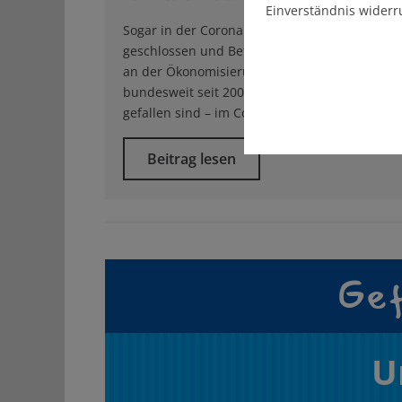
Einverständnis widerr
Sogar in der Coronakrise werden Krankenhäu
geschlossen und Betten abgebaut. Unbeirrt häl
an der Ökonomisierung des Gesundheitswesen
bundesweit seit 2004 jährlich 18 Kliniken zum
gefallen sind – im Corona-Jahr 2020 sogar zwa
Beitrag lesen
Gef
U