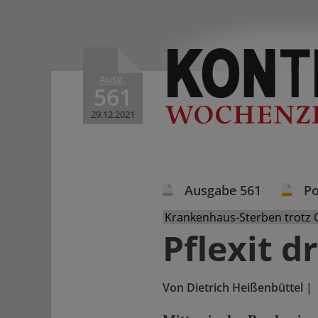
Ausg.
561
29.12.2021
Ausgabe 561
Po
Krankenhaus-Sterben trotz
Pflexit d
Von
Dietrich Heißenbüttel
|