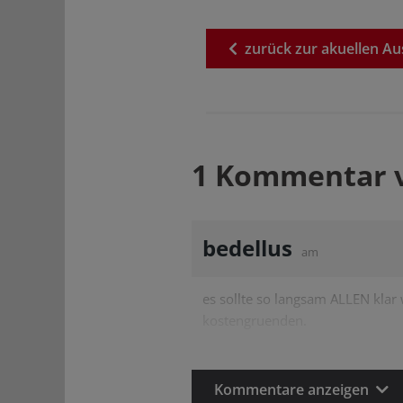
zurück
zur
akuellen
Au
1 Kommentar 
bedellus
am
es sollte so langsam ALLEN klar
kostengruenden.
Kommentare anzeigen