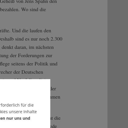
 Geheiß von Jens Spahn den
bezahlen. Wo sind die
räfte. Und die laufen den
eshalb sind es nur noch 2.300
n denkt daran, im nächsten
tung der Forderungen zur
flege seitens der Politik und
recher der Deutschen
dizin und Notfallmedizin
kenden Pflexit führen, der
hhaltige Ausmaße angenommen
forderlich für die
kies unsere Inhalte
 bekannt, doch getan hat die
ten nur uns und
ng nahezu nichts. Aber jede