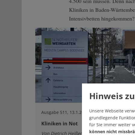
4.500 sein müssen. Denn nach
Kliniken in Baden-Württember
Intensivbetten hingekommen? 
Hinweis zu
Unsere Webseite verw
Ausgabe 511, 13.1.2021
grundlegende Funktion
Kliniken in Not
für Sie immer weiter 
können nicht missbrä
Von Dietrich Heißenbüttel