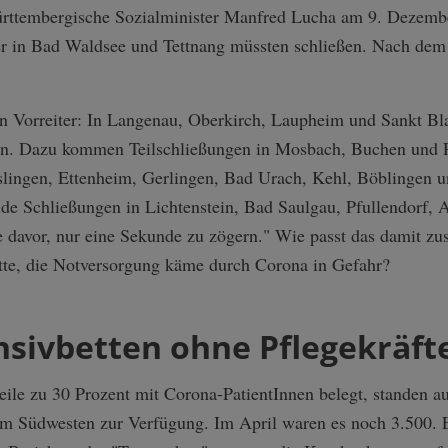
-württembergische Sozialminister Manfred Lucha am 9. Dezemb
r in Bad Waldsee und Tettnang müssten schließen. Nach dem
Vorreiter: In Langenau, Oberkirch, Laupheim und Sankt Blas
en. Dazu kommen Teilschließungen in Mosbach, Buchen und R
slingen, Ettenheim, Gerlingen, Bad Urach, Kehl, Böblingen u
e Schließungen in Lichtenstein, Bad Saulgau, Pfullendorf, A
e davor, nur eine Sekunde zu zögern." Wie passt das damit 
te, die Notversorgung käme durch Corona in Gefahr?
nsivbetten ohne Pflegekräft
weile zu 30 Prozent mit Corona-PatientInnen belegt, standen 
 Südwesten zur Verfügung. Im April waren es noch 3.500. Eig