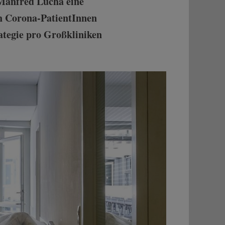
Manfred Lucha eine
rch Corona-PatientInnen
rategie pro Großkliniken