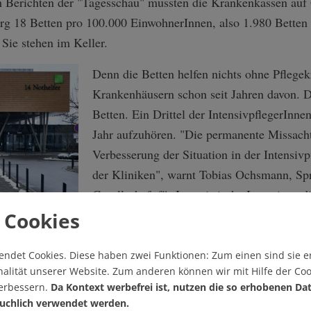
 Berichten der "Tagesschau" mussten die Krankenkassen auf
g 18 Betten pro 100.000 EinwohnerInnen, also 1.980 Betten 
Sie stehen im Keller.
Denn die Betten helfen nichts ohne Pflegek
Krankenhäusern schon seit Jahren davon. D
Betten. Ein Drittel der IntensivpflegerInne
Jahr aufzuhören. "Die permanente Missach
Verbesserung der Situation in der Intensivp
der Kliniken", warnt Tobias Ochsmann, Sp
Gesellschaft für Internistische Intensivme
(DGIIN) "wird unweigerlich zum flächendec
 Cookies
mancherorts bereits bedrohliche und nac
hat."
endet Cookies.
Diese haben zwei Funktionen: Zum einen sind sie er
alität unserer Website. Zum anderen können wir mit Hilfe der Coo
Das war auch schon lange vor der Pandemie
verbessern.
Da Kontext werbefrei ist, nutzen die so erhobenen Da
uchlich verwendet werden.
Politik gegen den Pflegekräftemangel bisla