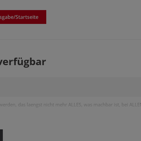
sgabe/
Startseite
verfügbar
 werden, das laengst nicht mehr ALLES, was machbar ist, bei AL