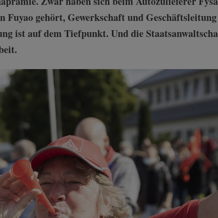
naprämie. Zwar haben sich beim Autozulieferer Fysa
n Fuyao gehört, Gewerkschaft und Geschäftsleitung
ung ist auf dem Tiefpunkt. Und die Staatsanwaltscha
eit.