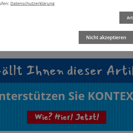
waltschaft ergeben, das
ufen:
Datenschutzerklärung
Beitrag 
 dran. Und dann stehen ja von März bis
Ar
al sehen, ob wir da Gegenwind aus
ng bekommen."
Nicht akzeptieren
ällt Ihnen dieser Arti
nterstützen Sie KONTEX
Wie? Hier! Jetzt!