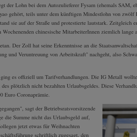
egt der Lohn bei dem Autozulieferer Fysam (ehemals SAM, eh
ao gehört, teils unter dem künftigen Mindestlohn von zwölf 
and sie auf der Straße und protestierte lautstark. Zeitgleich e
Wochenenden chinesische MitarbeiterInnen ziemlich lange a
 getan. Der Zoll hat seine Erkenntnisse an die Staatsanwaltsch
ung und Veruntreuung von Arbeitskraft" nachgeht, also Schwar
ging es offiziell um Tarifverhandlungen. Die IG Metall wollte
n des plötzlich nicht bezahlten Urlaubsgeldes. Diese Verhand
00 Euro Coronaprämie.
gegangen", sagt der Betriebsratsvorsitzende
e die Summe nicht das Urlaubsgeld auf,
ollegen jetzt etwas für Weihnachten
chäftsführung schriftlich zugesagt, den