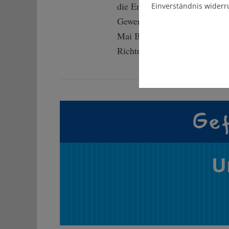
die Ermittlungen der Staatsan
Einverständnis widerr
Gewerbeaufsichtsamt ist auch
Mai Betriebsratswahlen an. M
Richtung der Geschäftsleitu
Gef
U