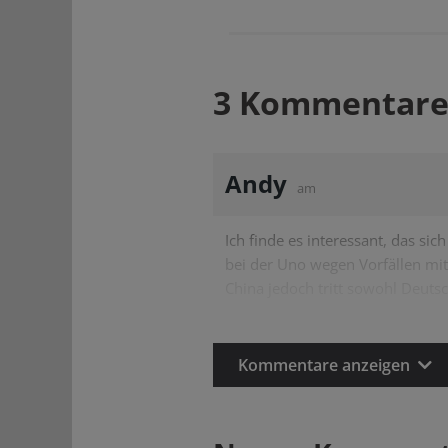
3 Kommentare
Andy
am
Ich finde es interessant, das si
bei der Uno wegen Vorfällen mit 
China jedoch tritt sowohl Deuts
Kommentare anzeigen