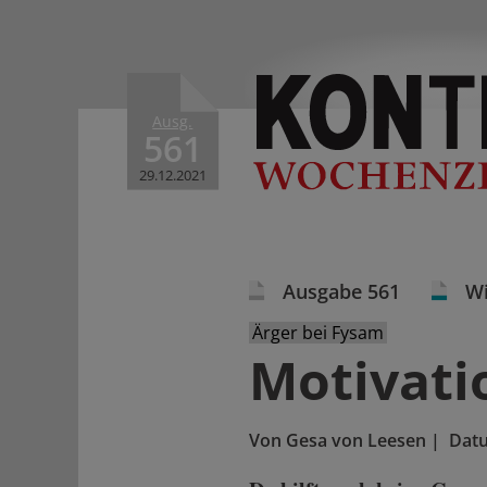
Ausg.
561
29.12.2021
Ausgabe 561
Wi
Ärger bei Fysam
Motivati
Von
Gesa von Leesen
|
Dat