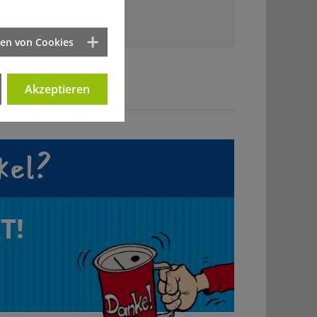
lesen
ten von Cookies
Akzeptieren
kel?
T!