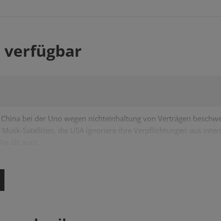
 verfügbar
ch China bei der Uno wegen nichteinhaltung von Verträgen beschwer
Musk-Satelliten, die USA ignoriere ihre Verpflichtungen aus inte
che als auch…