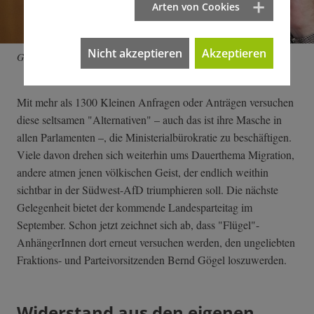
Arten von Cookies
Nicht akzeptieren
Akzeptieren
Gilt als leise: Bernd Gögel.
Mit mehr als 1300 Kleinen Anfragen oder Anträgen versuchen
diese seltsamen "Alternativen" – auch das ist ihre Masche in
allen Parlamenten –, die Ministerialbürokratie zu beschäftigen.
Viele davon drehen sich weiterhin ums Dauerthema Migration,
andere atmen jenen völkischen Geist, der endlich weithin
sichtbar in der Südwest-AfD triumphieren soll. Die nächste
Gelegenheit bietet der kommende Landesparteitag im
September. Schon jetzt zeichnet sich ab, dass "Flügel"-
AnhängerInnen dort erneut versuchen werden, den ungeliebten
Fraktions- und Parteivorsitzenden Bernd Gögel loszuwerden.
Widerstand aus den eigenen