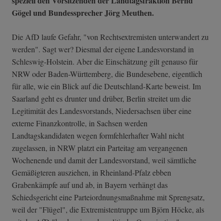
speziell den Vorsitzenden der Landtagsfraktion Bernd
Gögel und Bundessprecher Jörg Meuthen.
Die AfD laufe Gefahr, "von Rechtsextremisten unterwandert zu
werden". Sagt wer? Diesmal der eigene Landesvorstand in
Schleswig-Holstein. Aber die Einschätzung gilt genauso für
NRW oder Baden-Württemberg, die Bundesebene, eigentlich
für alle, wie ein Blick auf die Deutschland-Karte beweist. Im
Saarland geht es drunter und drüber, Berlin streitet um die
Legitimität des Landesvorstands, Niedersachsen über eine
externe Finanzkontrolle, in Sachsen werden
Landtagskandidaten wegen formfehlerhafter Wahl nicht
zugelassen, in NRW platzt ein Parteitag am vergangenen
Wochenende und damit der Landesvorstand, weil sämtliche
Gemäßigteren ausziehen, in Rheinland-Pfalz ebben
Grabenkämpfe auf und ab, in Bayern verhängt das
Schiedsgericht eine Parteiordnungsmaßnahme mit Sprengsatz,
weil der "Flügel", die Extremistentruppe um Björn Höcke, als