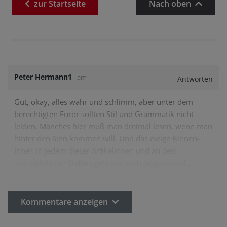
zur
Startseite
Nach oben
Peter Hermann1
am
Antworten
Gut, okay, alles wahr und schlimm, aber unter dem
berechtigten Furor sollten Stil und Grammatik nicht
leiden. Manches hier muß man dreimal lesen, wenn man
hinter den Sinn kommen will. Und das ewige Binnen-
Innen in jedem dieser ArtikelInnen und an den
unmöglichsten Stellen geht mir auch langsam auf…
Kommentare anzeigen