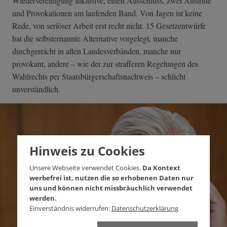
Wiedervereinigung inklusive, einen Ausschluss, zwei Austritte
und Provokationen am laufenden Band. Von Jagen ist keine
Rede, von seriöser Arbeit erst recht nicht. 15 Gesetzentwürfe
hat die selbsternannte Alternative vorgelegt, manche
durchgereicht in allen Landesverbänden, manche nur
provokant, andere – wie der zur strafferen Regelungen des
Wahlrechts per Staatsbürgerschaftsnachweis – schlicht
unverständlich.
Hinweis zu Cookies
Unsere Webseite verwendet Cookies.
Da Kontext
werbefrei ist, nutzen die so erhobenen Daten nur
uns und können nicht missbräuchlich verwendet
werden.
Einverständnis widerrufen:
Datenschutzerklärung