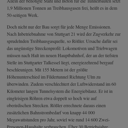
Allein der benötigte Stahl und Beton für die Tunnelbauten setzt
1,9 Millionen Tonnen an Treibhausgasen frei, heißt es in dem
50-seitigen Werk.
Doch nicht nur der Bau sorgt für jede Menge Emissionen.
Nach Inbetriebnahme von Stuttgart 21 wird der Zugverkehr zur
sprudelnden Treibhausgasquelle, so Rößler. Ursache dafür sei
das ungünstige Streckenprofil: Lokomotiven und Triebwagen
müssen nach Halt im neuen Hauptbahnhof, der an der tiefsten
Stelle im Stuttgarter Talkessel liegt, energiezehrend bergauf
beschleunigen. Mit 155 Metern ist der größte
Höhenunterschied im Fildertunnel Richtung Ulm zu
überwinden. Zudem verschlechtert der Luftwiderstand im 60
Kilometer langen Tunnelsystem die Energiebilanz. Er ist in
eingleisigen Röhren etwa doppelt so hoch wie auf
oberirdischen Strecken. Rößler errechnete daraus einen
zusätzlichen Bahnstrombedarf von knapp 44 000
Megawattstunden pro Jahr, soviel wie rund 14 600 Zwei-
Personen-Haushalte verbrauchen. Über 30 Betriebsjahre