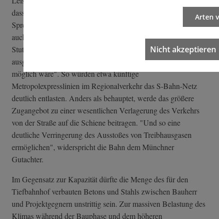
Leistungssteigerung. Weswegen auch die Annahme falsch sei,
dass das künftige Zugangebot ausgedünnt werde, wie der
Arten 
Sprecher betont: "Richtig ist vielmehr, dass sowohl im Fern- als
auch insbesondere im Regionalverkehr mit Inbetriebnahme von
Nicht akzeptieren
Stuttgart 21 das Schienenangebot mit neuen Linien deutlich
ausgeweitet werden kann, was ohne den Neubau gar nicht
möglich wäre". So würden etwa künftige
Metropolexpresslinien im Regionalverkehr das S-Bahn-Netz
deutlich entlasten. Anders als behauptet, werde das größere
Zugangebot zu einer wesentlichen Verlagerung des Verkehrs
von der Straße auf die Schiene beitragen. "Und so eine
deutliche Verringerung des Ausstoßes von Treibhausgasen
ermöglichen", widerspricht die Bahn dem Münchner
Gutachter.
Im Gegensatz zur Kapazität dürfte die Menge des für den
Tiefbahnhof verbauten Betons und Stahls zwischen Bauherr
und Projektgegnern unstrittig sein. Zur massiven Belastung des
Klimas während der Bauphase und dem höheren