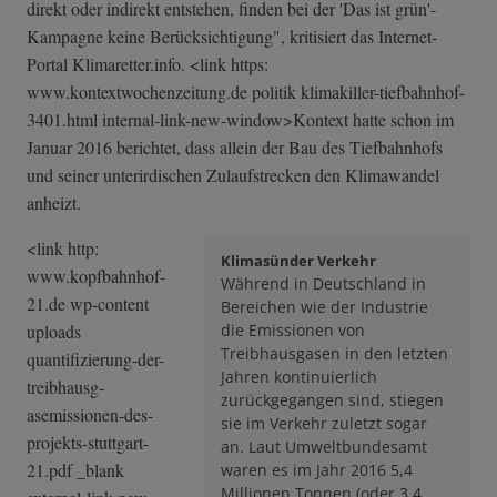
direkt oder indirekt entstehen, finden bei der 'Das ist grün'-
Kampagne keine Berücksichtigung", kritisiert das Internet-
Portal Klimaretter.info. <link https:
www.kontextwochenzeitung.de politik klimakiller-tie­fbahnhof-
3401.h­tml internal-link-n­ew-window>Konte­xt hatte schon im
Januar 2016 berichtet, dass allein der Bau des Tiefbahnhofs
und seiner unterirdischen Zulaufstrecken den Klimawandel
anheizt.
<link http:
Klimasünder Verkehr
www.kopfbahnhof-
Während in Deutschland in
21.de wp-content
Bereichen wie der Industrie
uploads
die Emissionen von
Treibhausgasen in den letzten
quantifizierung­-der-
Jahren kontinuierlich
treibhausg­
zurückgegangen sind, stiegen
asemissionen-de­s-
sie im Verkehr zuletzt sogar
projekts-stut­tgart-
an. Laut Umweltbundesamt
21.pdf _blank
waren es im Jahr 2016 5,4
Millionen Tonnen (oder 3,4