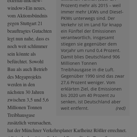
external-link-new-
Prozent) mehr als 2015 – weil
window>Ein neues,
immer mehr LKWs und Diesel-
vom Aktionsbündnis
PKWs unterwegs sind. Der
gegen Stuttgart 21
Verkehr ist im Land für knapp
beauftragtes Gutachten
ein Fünftel der Emissionen
verantwortlich, insgesamt
legt nun nahe, dass es
stiegen sie gegenüber dem
noch weit schlimmer
Vorjahr um rund 0,4 Prozent.
sein könnte als
Damit blies Deutschland 906
befürchtet. Sowohl
Millionen Tonnen
Bau als auch Betrieb
Treibhausgase in die Luft.
Gegenüber 1990 sind das zwar
des Megaprojekts
27,6 Prozent weniger. Vom
werden in den
erklärten Ziel, die Emissionen
nächsten 30 Jahren
bis 2020 um 40 Prozent zu
zwischen 3,5 und 5,6
senken, ist Deutschland aber
Millionen Tonnen
weit entfernt.
(red)
Treibhausgase
zusätzlich verursachen,
hat der Münchner Verkehrsplaner Karlheinz Rößler errechnet.