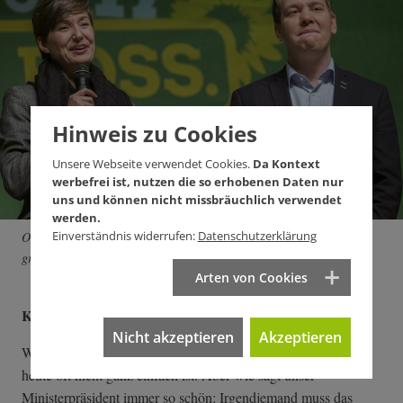
Hinweis zu Cookies
Unsere Webseite verwendet Cookies.
Da Kontext
werbefrei ist, nutzen die so erhobenen Daten nur
uns und können nicht missbräuchlich verwendet
werden.
Einverständnis widerrufen:
Datenschutzerklärung
Oliver Hildenbrand mit seiner Co-Vorsitzenden Ende 2016 beim
grünen Urwahlforum.
Arten von Cookies
Klingt sibyllinisch.
Nicht akzeptieren
Akzeptieren
Wir wissen doch inzwischen alle, dass die Regierungsbildung
heute oft nicht ganz einfach ist. Aber wie sagt unser
Ministerpräsident immer so schön: Irgendjemand muss das