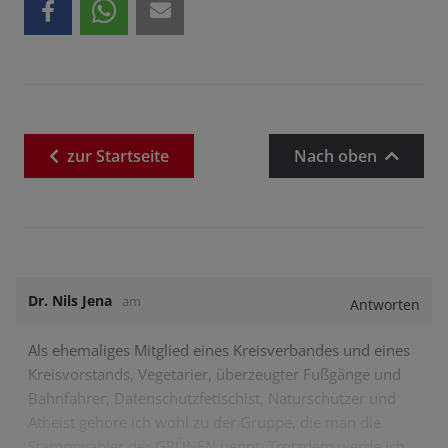
zur
Startseite
Nach oben
Dr. Nils Jena
am
Antworten
Als ehemaliges Mitglied eines Kreisverbandes und eines
Kreisvorstands, Vegetarier, überzeugter Fußgänge und
Bahnfahrer, Datenschutzfetischist, Naturschützer und
Atheist gehöre ich wohl zu der Gruppe, die man die
Stammwähler der GRÜNEN nennt. Trotzdem werde ich