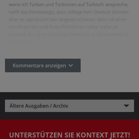
wenn ich Türken und Türkinnen auf Türkisch anspreche,
heißt das keineswegs, dass selbige kein Deutsch können.
Aber es signalisiert den Angesprochenen, dass ich einer
von ihnen bin und ihren Problemen näher stehe als
jemand, der ohne türkische Eltern hier aufgewachsen ist.
Es mag ja…
Kommentare anzeigen
Ältere Ausgaben / Archiv
UNTERSTÜTZEN SIE KONTEXT JETZT!