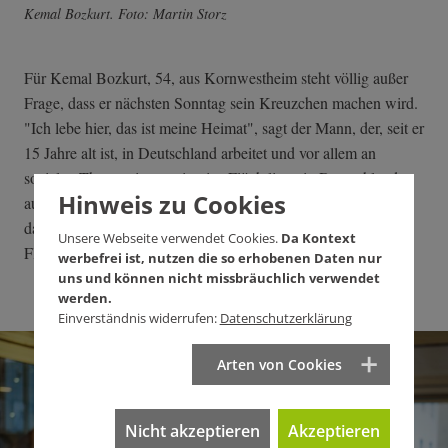
Kemal Bozkurt. Foto: Martin Storz
Für Kemal Bozkurt, 54, aus Kornwestheim steht völlig außer
Frage, dass er nächsten Sonntag sein Kreuzchen machen wird.
"Ich lebe hier, das ist meine Heimat", sagt der Mann, der, seit er
15 Jahre alt ist, in Deutschland arbeitet und vor allem an
sozialen Themen interessiert ist. Flüchtlinge in Deutschland
Hinweis zu Cookies
aufzunehmen hält er für eine Pflicht. Man dürfe nie vergessen,
dass auch viele Deutsche nach dem Zweiten Weltkrieg zu
Unsere Webseite verwendet Cookies.
Da Kontext
Flüchtlingen wurden.
werbefrei ist, nutzen die so erhobenen Daten nur
uns und können nicht missbräuchlich verwendet
werden.
Einverständnis widerrufen:
Datenschutzerklärung
Arten von Cookies
Nicht akzeptieren
Akzeptieren