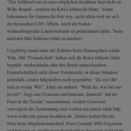
"Der Schlüssel zur zu einer möglichen Koalition liegt nicht im
Willy-Brandt-, sondern im Karl-Liebknecht-Haus." Dann
bekommen die Grünen ihr Fett weg, nicht allein weil sie sich
der hessischen CDU öffnen. Auch der baden-
württembergische Landesverband sei prädestiniert dafür, "beim
nächsten Mal Schwarz-Grün zu machen".
Ungehörig nennt einer der Zuhörer beim Hinausgehen solche
Töne. Mit "Freundschaft" haben sich die Roten früherer Jahre
begrüßt, verabschiedet oder ihre Briefe unterschrieben.
Freundschaftlich steht dieser Vorsitzende, in dieser Situation
jedenfalls, seinen Mitgliedern nicht gegenüber. "Zu viel 'Ihr'
und zu wenig 'Wir'", klagt ein anderer. "Weiß der, was bei uns
los ist?", fragt eine Genossin und bekennt, dennoch "mit der
Faust in der Tasche" zuzustimmen. Andere Genossen
verweigern die Zustimmung und werben mit einem <link http:
www.wider-die-g­rosse-koalition­.de _blank>Aufruf für ein
Nein beim Mitgliederentscheid. Peter Conradi, SPD-Urgestein
und bekannt als streitlustiger Parteikritiker, hingegen wird nicht