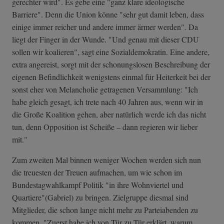
gerechter wird". Es gebe eine "ganz klare ideologische
Barriere". Denn die Union könne "sehr gut damit leben, dass
einige immer reicher und andere immer ärmer werden". Da
liegt der Finger in der Wunde. "Und genau mit dieser CDU
sollen wir koalieren", sagt eine Sozialdemokratin. Eine andere,
extra angereist, sorgt mit der schonungslosen Beschreibung der
eigenen Befindlichkeit wenigstens einmal für Heiterkeit bei der
sonst eher von Melancholie getragenen Versammlung: "Ich
habe gleich gesagt, ich trete nach 40 Jahren aus, wenn wir in
die Große Koalition gehen, aber natürlich werde ich das nicht
tun, denn Opposition ist Scheiße – dann regieren wir lieber
mit."
Zum zweiten Mal binnen weniger Wochen werden sich nun
die treuesten der Treuen aufmachen, um wie schon im
Bundestagwahlkampf Politik "in ihre Wohnviertel und
Quartiere"(Gabriel) zu bringen. Zielgruppe diesmal sind
Mitglieder, die schon lange nicht mehr zu Parteiabenden zu
kommen. "Zuerst habe ich von Tür zu Tür erklärt, warum