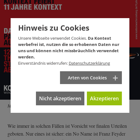
Hinweis zu Cookies
Unsere Webseite verwendet Cookies.
Da Kontext
werbefrei ist, nutzen die so erhobenen Daten nur
uns und können nicht missbräuchlich verwendet
werden.
Einverständnis widerrufen:
Datenschutzerklärung
Arten von Cookies
Nicht akzeptieren
Akzeptieren
Mehr zum Fest
hier
.
Wie immer in solchen Fällen ist Vorsicht vor finalen Urteilen
geboten. Nur eines ist sicher: ein No Name ist Franz Feyder