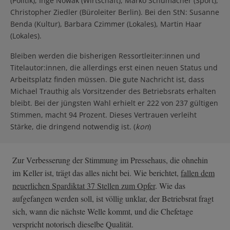
(Politik), Inge Nowak (Wirtschaft), Marko Schumacher (Sport),
Christopher Ziedler (Büroleiter Berlin). Bei den StN: Susanne
Benda (Kultur), Barbara Czimmer (Lokales), Martin Haar
(Lokales).
Bleiben werden die bisherigen Ressortleiter:innen und
Titelautor:innen, die allerdings erst einen neuen Status und
Arbeitsplatz finden müssen. Die gute Nachricht ist, dass
Michael Trauthig als Vorsitzender des Betriebsrats erhalten
bleibt. Bei der jüngsten Wahl erhielt er 222 von 237 gültigen
Stimmen, macht 94 Prozent. Dieses Vertrauen verleiht
Stärke, die dringend notwendig ist. (
kon
)
Zur Verbesserung der Stimmung im Pressehaus, die ohnehin
im Keller ist, trägt das alles nicht bei. Wie berichtet,
fallen dem
neuerlichen Spardiktat 37 Stellen zum Opfer
. Wie das
aufgefangen werden soll, ist völlig unklar, der Betriebsrat fragt
sich, wann die nächste Welle kommt, und die Chefetage
verspricht notorisch dieselbe Qualität.