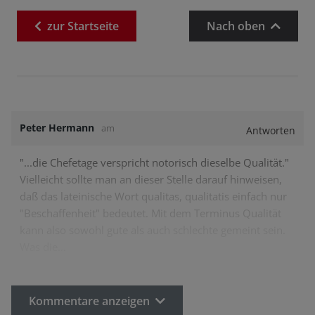
zur
Startseite
Nach oben
Peter Hermann
am
Antworten
"...die Chefetage verspricht notorisch dieselbe Qualität."
Vielleicht sollte man an dieser Stelle darauf hinweisen,
daß das lateinische Wort qualitas, qualitatis einfach nur
"Beschaffenheit" bedeutet. Mit dem Terminus Qualität
kann also sowohl gute als auch schlechte gemeint sein.
Was die…
Kommentare anzeigen