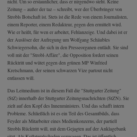
nicht. Um so erstaunlicher, dass er nirgendwo steht. Keine
Zeitung – außer der taz – schreibt, wer der Überbringer von
Strobls Botschaft ist. Stets ist die Rede von einem Journalisten,
einem Reporter, einem Redakteur, gegen den ermittelt wird.
Wie er heißt, für wen er arbeitet, Fehlanzeige. Und dabei ist er
der Auslöser der Aufregung um Wolfgang Schäubles
Schwiegersohn, die sich in den Presseorganen entlädt. Sie sind
voll mit der "Strobl-Affäre", die Opposition fordert seinen
Rücktritt und wütet gegen den grünen MP Winfried
Kretschmann, der seinen schwarzen Vize partout nicht
entlassen will.
Das Leitmedium ist in diesem Fall die "Stuttgarter Zeitung"
(StZ) innerhalb der Stuttgarter Zeitungsnachrichten (StZN). Sie
zielt auf den Kopf des Innenministers. Und das schafft intern
Probleme. Schließlich ist es ein Teil des Gesamtbilds, dass
Feyder als Mitarbeiter eines Medienkonzerns, der partiell
Strobls Rücktritt will, mit dem Gejagten auf der Anklagebank
sitzt. Als Kollateralschaden sozusagen. Das ist öffentlich