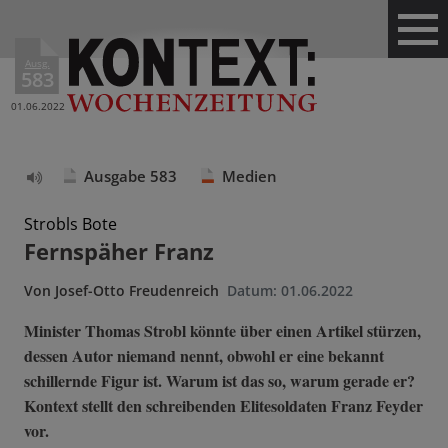
Ausg.
583
01.06.2022
Ausgabe 583
Medien
Text
vorlesen
Strobls Bote
Fernspäher Franz
Von
Josef-Otto Freudenreich
Datum:
01.06.2022
Minister Thomas Strobl könnte über einen Artikel stürzen,
dessen Autor niemand nennt, obwohl er eine bekannt
schillernde Figur ist. Warum ist das so, warum gerade er?
Kontext stellt den schreibenden Elitesoldaten Franz Feyder
vor.