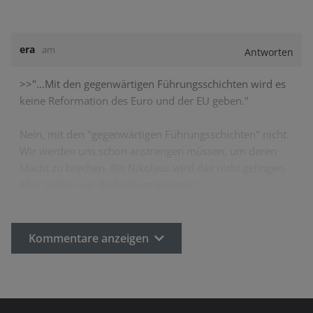
era
am
Antworten
>>"...Mit den gegenwärtigen Führungsschichten wird es
keine Reformation des Euro und der EU geben."
Nein, mit den "gegenwärtigen Führungsschichten" nicht.
Wir werden uns schon anstrengen müssen, um deren
Macht zu brechen. Bis Nikolaus wird das nicht gelingen.
Aber sollten wir deshalb resignieren?…
Kommentare anzeigen