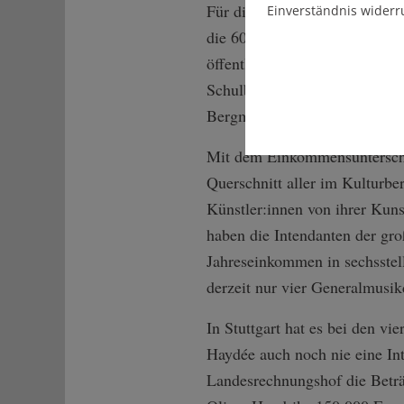
Für die bildende Kunst seien
Einverständnis widerr
die 60 Prozent Frauen studier
öffentlichen Sammlungen nur 
Schulbüchern ergibt sich ein 
Bergmann und erinnert an die 
Mit dem Einkommensunterschie
Querschnitt aller im Kulturbe
Künstler:innen von ihrer Kuns
haben die Intendanten der gro
Jahreseinkommen in sechsstell
derzeit nur vier Generalmusi
In Stuttgart hat es bei den v
Haydée auch noch nie eine Int
Landesrechnungshof die Beträg