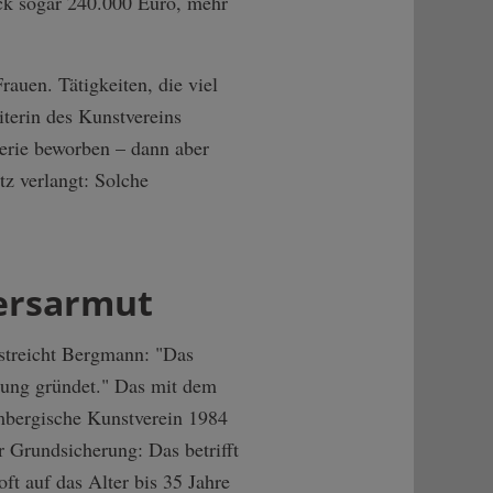
ck sogar 240.000 Euro, mehr
auen. Tätigkeiten, die viel
terin des Kunstvereins
lerie beworben – dann aber
tz verlangt: Solche
ersarmut
streicht Bergmann: "Das
iftung gründet." Das mit dem
embergische Kunstverein 1984
r Grundsicherung: Das betrifft
oft auf das Alter bis 35 Jahre