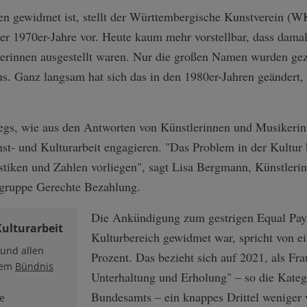
uen gewidmet ist, stellt der Württembergische Kunstverein (W
der 1970er-Jahre vor. Heute kaum mehr vorstellbar, dass dam
lerinnen ausgestellt waren. Nur die großen Namen wurden gez
s. Ganz langsam hat sich das in den 1980er-Jahren geändert, s
wegs, wie aus den Antworten von Künstlerinnen und Musikerinn
st- und Kulturarbeit engagieren. "Das Problem in der Kultur 
tistiken und Zahlen vorliegen", sagt Lisa Bergmann, Künstleri
sgruppe Gerechte Bezahlung.
Die Ankündigung zum gestrigen Equal Pay 
Kulturarbeit
Kulturbereich gewidmet war, spricht von 
 und allen
Prozent. Das bezieht sich auf 2021, als Fr
inem
Bündnis
Unterhaltung und Erholung" – so die Katego
Bundesamts – ein knappes Drittel weniger 
e