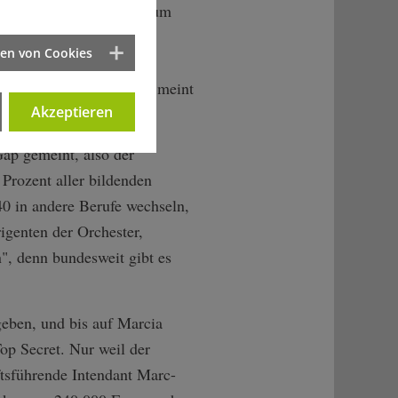
ohl an den Hochschulen um
nst, in Museen und
ten von Cookies
, den Straßennamen, in
htlich rausgeschrieben", meint
Akzeptieren
ap gemeint, also der
Prozent aller bildenden
40 in andere Berufe wechseln,
igenten der Orchester,
n", denn bundesweit gibt es
geben, und bis auf Marcia
op Secret. Nur weil der
ftsführende Intendant Marc-