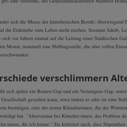
 pro Jahr verdiente, der Generalmusikdirektor Manfred Hone
det sich die Masse der künstlerischen Berufe: überwiegend Fr
d die Einkünfte zum Leben nicht reichen. Susanne Jakob, Lei
e sich vor Jahren einmal auf die Leitung einer Städtischen Ga
im Monat, nominell eine Halbtagsstelle, die aber vollen Einsa
 verschwunden.
rschiede verschlimmern Alt
t sich später ein Renten-Gap und ein Vermögens-Gap, unter
er Gesellschaft gestalten kann, etwa indem er oder sie eine St
in bestätigen, eine der ersten Künstlerinnen, die der Württ
ewürdigt hat. "Altersarmut bei Künstler:innen, das Problem de
er:innen, die ich kenne." Sie kritisiert auch, dass Stipendien 