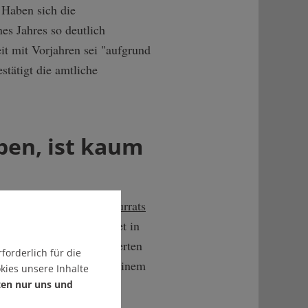
 Haben sich die
es Jahres so deutlich
it mit Vorjahren sei "aufgrund
stätigt die amtliche
ben, ist kaum
icht des Deutschen Kulturrats
riele Schulz unterscheidet in
en einem gewinnorientierten
forderlich für die
entlich geförderten und einem
kies unsere Inhalte
ten nur uns und