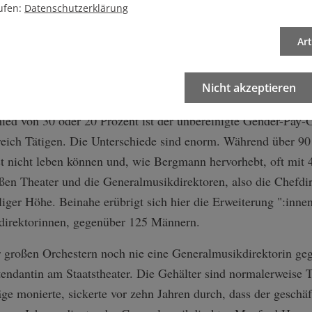
 diese Studien wenig aussagekräftig, moniert Bergmann. Obw
ufen:
Datenschutzerklärung
en, seien Künstlerinnen in Ausstellungen zeitgenössischer Ku
Ar
zu 20 Prozent vertreten. Bei der Kunst im öffentlichen Raum
ähnliches Bild. "Frauen wurden aus der Kunstgeschichte absic
Nicht akzeptieren
schwedische Pionierin der Abstraktion Hilma af Klint.
d von 30 oder 20 Prozent ist der unbereinigte Gender-Pay-G
reich Tätigen. Die Unterschiede sind enorm. Während über 90 
t nicht leben können und, wie Bergmann hervorhebt, oft mit 
ßen Theater und die Generalmusikdirektoren, also die Chefdir
iger Höhe. Beinahe erübrigt sich hier die Erweiterung ":inne
kdirektorinnen, gegenüber 125 Männern.
ier großen Orchestern noch nie eine Generalmusikdirektorin ge
endantin am Staatstheater. Die Gehälter sind normalerweise T
e monierte, sickerte vor zehn Jahren durch, dass der geschä