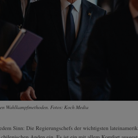
esen Wahlkampfmethoden. Fotos: Koch Media
 jedem Sinn: Die Regierungschefs der wichtigsten lateinameri
n chilenischen Anden ein. Es ist ein mit allem Komfort ausges