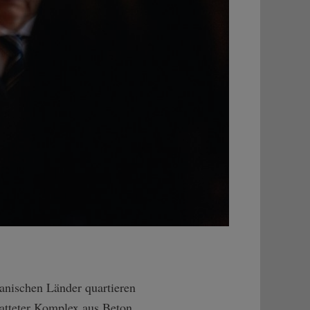
kanischen Länder quartieren
tatteter Komplex aus Beton,