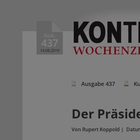
Ausg.
437
14.08.2019
Ausgabe 437
Ku
Der Präsid
Von
Rupert Koppold
|
Datu