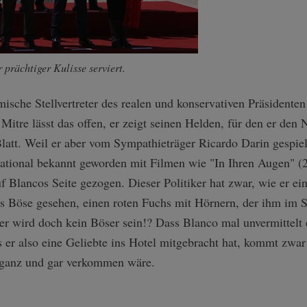
prächtiger Kulisse serviert.
lmische Stellvertreter des realen und konservativen Präsident
itre lässt das offen, er zeigt seinen Helden, für den er den
latt. Weil er aber vom Sympathieträger Ricardo Darin gespiel
national bekannt geworden mit Filmen wie "In Ihren Augen" (
 Blancos Seite gezogen. Dieser Politiker hat zwar, wie er eine
s Böse gesehen, einen roten Fuchs mit Hörnern, der ihm im
er wird doch kein Böser sein!? Dass Blanco mal unvermittelt
 er also eine Geliebte ins Hotel mitgebracht hat, kommt zwar 
h ganz und gar verkommen wäre.