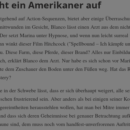
cht ein Amerikaner auf
tgehend auf Action-Sequenzen, bietet aber einige Überraschun
hnittwunden im Gesicht, Blanco lässt einen Arzt aus dem nich
Der setzt Marina unter Hypnose, und wenn nun leicht surreal
nn winkt dieser Film Hitchcock ("Spellbound – Ich kämpfe u
. Diese Farm, diese Pferde, dieser Brand? Alles nur Einbildu
lich, erklärt Blanco dem Arzt. Nur habe es sich schon vor Mar
hte dem Zuschauer den Boden unter den Füßen weg. Hat das Rat
tery?
e in der Schwebe lässt, dass er sich überhaupt weigert, alle s
chen frustrierend sein. Aber anders als bei einigen seiner Ko
gereimtheiten herausstehlen wollen, hat man bei Mitre immer 
 und dass sich deren Geheimnisse bei genauer Betrachtung au
raune sind, dem muss noch vom handfest-unverfrorenen Auftri