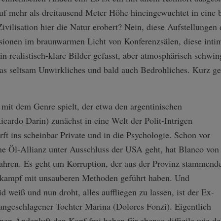
auf mehr als dreitausend Meter Höhe hineingewuchtet in eine
Zivilisation hier die Natur erobert? Nein, diese Aufstellungen
ussionen im braunwarmen Licht von Konferenzsälen, diese int
n realistisch-klare Bilder gefasst, aber atmosphärisch schwi
s seltsam Unwirkliches und bald auch Bedrohliches. Kurz gesa
 mit dem Genre spielt, der etwa den argentinischen
cardo Darin) zunächst in eine Welt der Polit-Intrigen
ft ins scheinbar Private und in die Psychologie. Schon vor
ne Öl-Allianz unter Ausschluss der USA geht, hat Blanco von
ahren. Es geht um Korruption, der aus der Provinz stammend
lkampf mit unsauberen Methoden geführt haben. Und
d weiß und nun droht, alles auffliegen zu lassen, ist der Ex-
ngeschlagener Tochter Marina (Dolores Fonzi). Eigentlich
ünnen Andenluft den Kopf frei haben für ebenso diffizile wie d