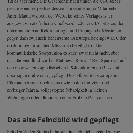
Tut es aber nicht. Die Geschichte hat nämlich die CIA selber
geschrieben, respektive dessen jahrzehntelanger Mitarbeiter
Jason Matthews. Auf der Webseite seines Verlages ist er
ausgewiesen als früherer Chef verschiedener CIA-Filialen, der
unter anderem an Rekrutierungs- und Propaganda-Missionen
gegen das sowjetisch-beherrschte Osteuropa beteiligt war. Oder
noch immer an solchen Missionen beteiligt ist? Die
kommunistische Sowjetunion existiert zwar nicht mehr, aber
das alte Feindbild wird in Matthews Roman "Red Sparrow" auf
den inzwischen kapitalistischen US-Konkurrenten Russland
übertragen und weiter gepflegt. Deshalb sieht Osteuropa im
Film auch immer noch so aus wie in den fünfziger und
sechziger Jahren, vollgestopfte Schäbigkeit in kleinen
Wohnungen oder altmodisch eitler Protz in Politpalästen.
Das alte Feindbild wird gepflegt
Seit den Zeiten Stalins habe sich ja auch nichts geändert, sagt