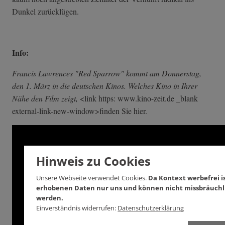
Dunkel zurücklügen.
Info:
Francis Lawrences "Red Sparrow" kommt am Donnerstag,
den 1. März in die deutschen Kinos. Welches Kino in Ihrer
Nähe den Film zeigt,
<link https: www.kino-zeit.de _blank
external-link-n­ew-window>finde­n Sie hier.
Hinweis zu Cookies
Unsere Webseite verwendet Cookies.
Da Kontext werbefrei is
erhobenen Daten nur uns und können nicht missbräuchl
werden.
Einverständnis widerrufen:
Datenschutzerklärung