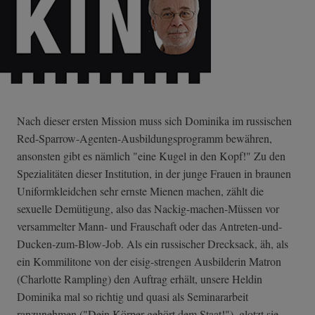
Nach dieser ersten Mission muss sich Dominika im russischen
Red-Sparrow-Age­nten-Ausbildung­sprogramm bewähren,
ansonsten gibt es nämlich "eine Kugel in den Kopf!" Zu den
Spezialitäten dieser Institution, in der junge Frauen in braunen
Uniformkleidchen sehr ernste Mienen machen, zählt die
sexuelle Demütigung, also das Nackig-machen-Müssen vor
versammelter Mann- und Frauschaft oder das Antreten-und-
Du­cken-zum-Blow-J­ob. Als ein russischer Drecksack, äh, als
ein Kommilitone von der eisig-strengen Ausbilderin Matron
(Charlotte Rampling) den Auftrag erhält, unsere Heldin
Dominika mal so richtig und quasi als Seminararbeit
ranzunehmen ("Dein Körper gehört dem Staat!"), glotzt sie