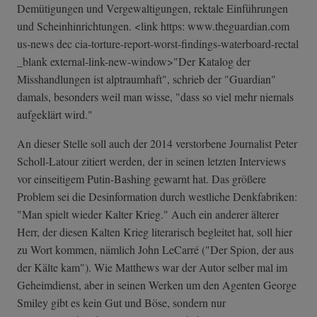
Demütigungen und Vergewaltigungen, rektale Einführungen
und Scheinhinrichtungen. <link https: www.theguardian.com
us-news dec cia-torture-rep­ort-worst-findi­ngs-waterboard-­rectal
_blank external-link-new-window>"Der Katalog der
Misshandlungen ist alptraumhaft", schrieb der "Guardian"
damals, besonders weil man wisse, "dass so viel mehr niemals
aufgeklärt wird."
An dieser Stelle soll auch der 2014 verstorbene Journalist Peter
Scholl-Latour zitiert werden, der in seinen letzten Interviews
vor einseitigem Putin-Bashing gewarnt hat. Das größere
Problem sei die Desinformation durch westliche Denkfabriken:
"Man spielt wieder Kalter Krieg." Auch ein anderer älterer
Herr, der diesen Kalten Krieg literarisch begleitet hat, soll hier
zu Wort kommen, nämlich John LeCarré ("Der Spion, der aus
der Kälte kam"). Wie Matthews war der Autor selber mal im
Geheimdienst, aber in seinen Werken um den Agenten George
Smiley gibt es kein Gut und Böse, sondern nur