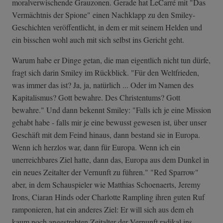
moralverwischende Grauzonen. Gerade hat LeCarré mit "Das
Vermächtnis der Spione" einen Nachklapp zu den Smiley-
Geschichten veröffentlicht, in dem er mit seinem Helden und
ein bisschen wohl auch mit sich selbst ins Gericht geht.
Warum habe er Dinge getan, die man eigentlich nicht tun dürfe,
fragt sich darin Smiley im Rückblick. "Für den Weltfrieden,
was immer das ist? Ja, ja, natürlich ... Oder im Namen des
Kapitalismus? Gott bewahre. Des Christentums? Gott
bewahre." Und dann bekennt Smiley: "Falls ich je eine Mission
gehabt habe - falls mir je eine bewusst gewesen ist, über unser
Geschäft mit dem Feind hinaus, dann bestand sie in Europa.
Wenn ich herzlos war, dann für Europa. Wenn ich ein
unerreichbares Ziel hatte, dann das, Europa aus dem Dunkel in
ein neues Zeitalter der Vernunft zu führen." "Red Sparrow"
aber, in dem Schauspieler wie Matthias Schoenaerts, Jeremy
Irons, Ciaran Hinds oder Charlotte Rampling ihren guten Ruf
ramponieren, hat ein anderes Ziel: Er will sich aus dem eh
kaum noch angestrebten Zeitalter der Vernunft radikal ins