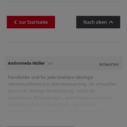
zur
Startseite
Nach oben
Andromeda Müller
am
Antworten
Feindbilder sind für jede totalitäre Ideologie
identitätsstiftend und überlebenswichtig. Sie schweißen
durch z.B. alleinige Wiederholung , selbst der
absurdesten Behauptungen , eine Gruppe zusammen ,
die dann wahrhaft daran glaubt , egal welche
offensichtlichen und schlagenden Gegenargumente…