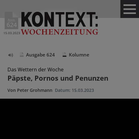
Ausg.
624
15.03.2023
Ausgabe 624
Kolumne
Text
vorlesen
Das Wettern der Woche
Päpste, Pornos und Penunzen
Von
Peter Grohmann
Datum:
15.03.2023