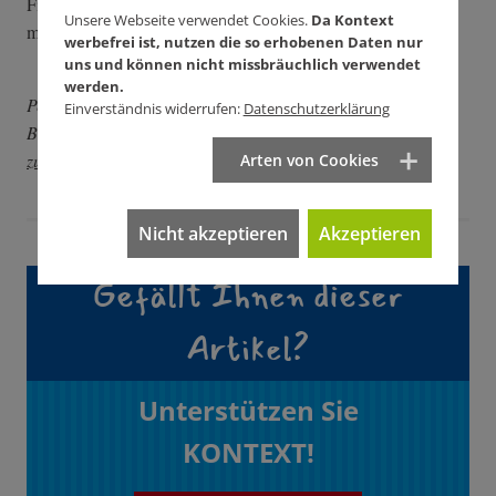
Finanzkrise und den fast sechs Millionen Waffenbesitzern vor
Unsere Webseite verwendet Cookies.
Da Kontext
meiner Haustür.
werbefrei ist, nutzen die so erhobenen Daten nur
uns und können nicht missbräuchlich verwendet
werden.
Peter Grohmann ist Kabarettist und Koordinator des
Einverständnis widerrufen:
Datenschutzerklärung
Bürgerprojekts Die AnStifter.
Alle Wettern-Videos gibt es hier
zum Nachgucken.
Arten von Cookies
Nicht akzeptieren
Akzeptieren
Gefällt Ihnen dieser
Artikel?
Unterstützen Sie
KONTEXT!