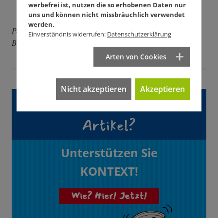
werbefrei ist, nutzen die so erhobenen Daten nur
uns und können nicht missbräuchlich verwendet
werden.
Peter Grohmann ist Kabarettist und Initiator des
Einverständnis widerrufen:
Datenschutzerklärung
Bürgerprojekts Die Anstifter.
Arten von Cookies
Nicht akzeptieren
Akzeptieren
Gefällt Ihnen dieser
Artikel?
Unterstützen Sie
KONTEXT!
Wie? Hier! Jetzt!