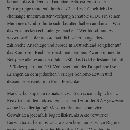
können, dass in Deutschland eine rechtsextremistische
Terrorgruppe mordend durch das Land zieht", schrieb der
ehemalige Innenminister Wolfgang Schäuble (CDU) in seinen
Memoiren. Und so hörte sich das allenthalben an damals. War
das Erschrecken echt oder geheuchelt? Wer hinsah und es
wissen wollte, der wusste natürlich schon lange, dass
zahlreiche Anschläge und Morde in Deutschland seit jeher auf
das Konto von Rechtsterrorist:innen gingen. Zwei prominente
Beispiele alleine aus dem Jahr 1980: das Oktoberfestattentat mit
13 Todesopfern und 221 Verletzten und der Doppelmord von
Erlangen an dem jüdischen Verleger Schlomo Lewin und
dessen Lebensgefährtin Frida Poeschke.
Manche behaupteten damals, diese Taten seien lediglich eine
Reaktion auf den linksextremistischen Terror der RAF gewesen
– eine Rechtfertigung? Meist wurden rechtsmotivierte
Gewalttaten jedenfalls bagatellisiert, als Akte verwirrter
Einzeltäter verharmlost oder als von kommunistischen Regimen
gesteuert abgetan, wie der Historiker Darius Muschiol in