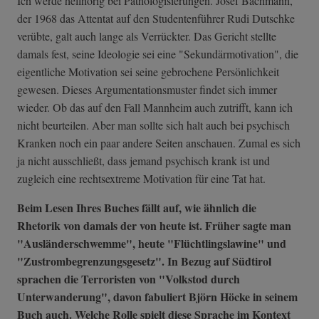
Ich werde hellhörig bei Pathologisierungen. Josef Bachmann,
der 1968 das Attentat auf den Studentenführer Rudi Dutschke
verübte, galt auch lange als Verrückter. Das Gericht stellte
damals fest, seine Ideologie sei eine "Sekundärmotivation", die
eigentliche Motivation sei seine gebrochene Persönlichkeit
gewesen. Dieses Argumentationsmuster findet sich immer
wieder. Ob das auf den Fall Mannheim auch zutrifft, kann ich
nicht beurteilen. Aber man sollte sich halt auch bei psychisch
Kranken noch ein paar andere Seiten anschauen. Zumal es sich
ja nicht ausschließt, dass jemand psychisch krank ist und
zugleich eine rechtsextreme Motivation für eine Tat hat.
Beim Lesen Ihres Buches fällt auf, wie ähnlich die
Rhetorik von damals der von heute ist. Früher sagte man
"Ausländerschwemme", heute "Flüchtlingslawine" und
"Zustrombegrenzungsgesetz". In Bezug auf Südtirol
sprachen die Terroristen von "Volkstod durch
Unterwanderung", davon fabuliert Björn Höcke in seinem
Buch auch. Welche Rolle spielt diese Sprache im Kontext