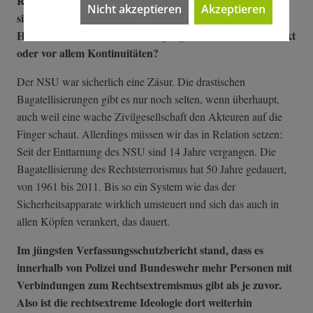
Rekordhoch von über 40.000 Delikten erreicht. Darunter
Nicht akzeptieren
Akzeptieren
sind fast 1.500 Gewalttaten, ebenfalls ein neuer
Höchststand. Sehen Sie im Umgang damit einen Lerneffekt
oder vor allem Kontinuitäten?
Der NSU war sicherlich eine Zäsur. Die drastischen
Bagatellisierungen gibt es nur noch selten, wenn überhaupt,
auch weil eine wache Zivilgesellschaft den Akteuren auf die
Finger schaut. Allerdings müssen wir das in Relation setzen:
Seit der Enttarnung des NSU sind 14 Jahre vergangen. Die
Bagatellisierung des Rechtsterrorismus hat 50 Jahre gedauert,
von 1961 bis 2011. Bis so ein System wie das der
Sicherheitsapparate wirklich umsteuert und sich das auch in
allen Köpfen verankert, das dauert.
Im jüngsten Verfassungsschutzbericht stand, dass es
innerhalb von Polizei und Bundeswehr mehr Personen mit
Verbindungen zum Rechtsextremismus gibt als je zuvor.
Also ist die rechtsextreme Ideologie dort weiterhin