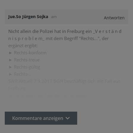
Jue.So Jürgen Sojka
am
Antworten
Nicht allein die Polizei hat in Freiburg ein _V e r s t ä n d
n i s p r o b l e m_ mit dem Begriff "Rechts…", der
ergänzt ergibt:
► Rechts-konform
► Rechts-treue
► Rechts-gültig
► Rechts-…
SWR Aktuell 7.9.2017 BGH beschäftigt sich mit Fall aus
Freiburg
Wie gründlich darf ein Richter Arbeiten?…
Kommentare anzeigen