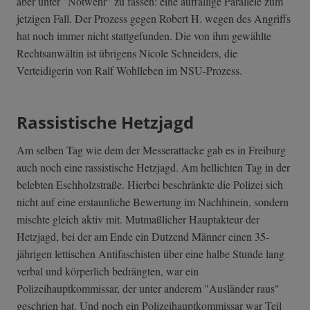
aber unter "Notwehr" zu fassen: eine auffällige Parallele zum
jetzigen Fall. Der Prozess gegen Robert H. wegen des Angriffs
hat noch immer nicht stattgefunden. Die von ihm gewählte
Rechtsanwältin ist übrigens Nicole Schneiders, die
Verteidigerin von Ralf Wohlleben im NSU-Prozess.
Rassistische Hetzjagd
Am selben Tag wie dem der Messerattacke gab es in Freiburg
auch noch eine rassistische Hetzjagd. Am hellichten Tag in der
belebten Eschholzstraße. Hierbei beschränkte die Polizei sich
nicht auf eine erstaunliche Bewertung im Nachhinein, sondern
mischte gleich aktiv mit. Mutmaßlicher Hauptakteur der
Hetzjagd, bei der am Ende ein Dutzend Männer einen 35-
jährigen lettischen Antifaschisten über eine halbe Stunde lang
verbal und körperlich bedrängten, war ein
Polizeihauptkommissar, der unter anderem "Ausländer raus"
geschrien hat. Und noch ein Polizeihauptkommissar war Teil