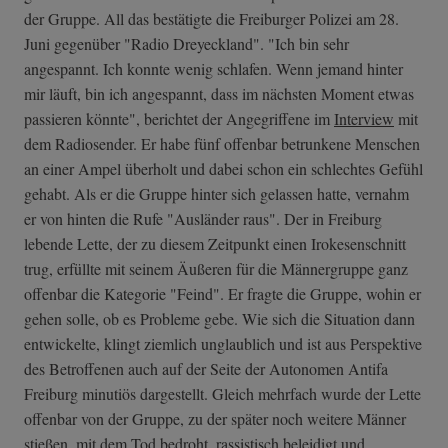
der Gruppe. All das bestätigte die Freiburger Polizei am 28.
Juni gegenüber "Radio Dreyeckland". "Ich bin sehr
angespannt. Ich konnte wenig schlafen. Wenn jemand hinter
mir läuft, bin ich angespannt, dass im nächsten Moment etwas
passieren könnte", berichtet der Angegriffene im
Interview
mit
dem Radiosender. Er habe fünf offenbar betrunkene Menschen
an einer Ampel überholt und dabei schon ein schlechtes Gefühl
gehabt. Als er die Gruppe hinter sich gelassen hatte, vernahm
er von hinten die Rufe "Ausländer raus". Der in Freiburg
lebende Lette, der zu diesem Zeitpunkt einen Irokesenschnitt
trug, erfüllte mit seinem Äußeren für die Männergruppe ganz
offenbar die Kategorie "Feind". Er fragte die Gruppe, wohin er
gehen solle, ob es Probleme gebe. Wie sich die Situation dann
entwickelte, klingt ziemlich unglaublich und ist aus Perspektive
des Betroffenen auch auf der Seite der Autonomen Antifa
Freiburg minutiös dargestellt. Gleich mehrfach wurde der Lette
offenbar von der Gruppe, zu der später noch weitere Männer
stießen, mit dem Tod bedroht, rassistisch beleidigt und