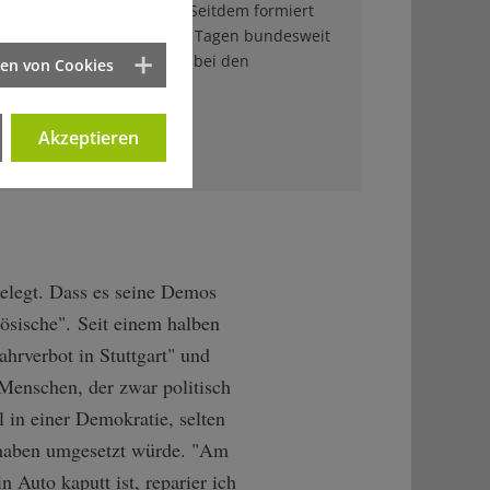
schen Landeshauptstadt. Seitdem formiert
 der es in den vergangenen Tagen bundesweit
 geschafft hat. Ein Besuch bei den
ten von Cookies
Wutbürgern.
Akzeptieren
lesen
elegt. Dass es seine Demos
zösische". Seit einem halben
ahrverbot in Stuttgart" und
Menschen, der zwar politisch
al in einer Demokratie, selten
Vorhaben umgesetzt würde. "Am
 Auto kaputt ist, reparier ich