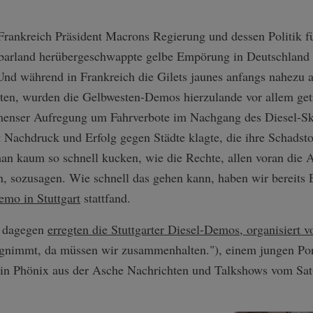
Frankreich Präsident Macrons Regierung und dessen Politik f
barland herübergeschwappte gelbe Empörung in Deutschland b
Und während in Frankreich die Gilets jaunes anfangs nahezu a
inten, wurden die Gelbwesten-Demos hierzulande vor allem ge
mmenser Aufregung um Fahrverbote im Nachgang des Diesel-Sk
 Nachdruck und Erfolg gegen Städte klagte, die ihre Schadstof
n kaum so schnell kucken, wie die Rechte, allen voran die A
n, sozusagen. Wie schnell das gehen kann, haben wir bereits 
emo in Stuttgart
stattfand.
t dagegen
erregten die Stuttgarter Diesel-Demos, organisiert 
egnimmt, da müssen wir zusammenhalten."), einem jungen Por
 ein Phönix aus der Asche Nachrichten und Talkshows vom Sat