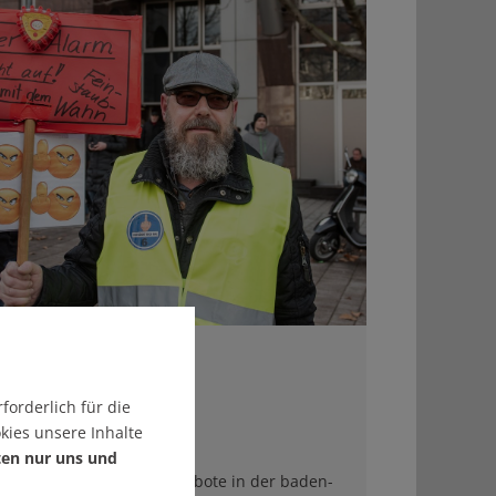
 30.1.2019
r Dieselfreunde
forderlich für die
kies unsere Inhalte
nger
ten nur uns und
ginn gibt es Diesel-Fahrverbote in der baden-