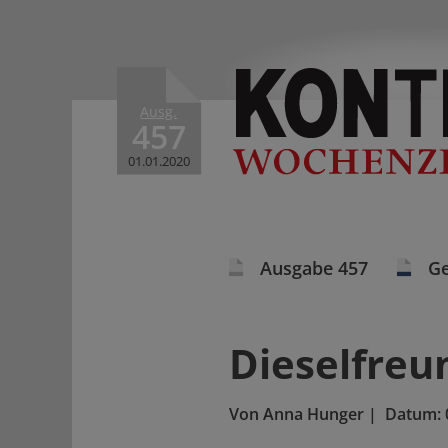
Ausg.
457
01.01.2020
Ausgabe 457
Ge
Dieselfreu
Von
Anna Hunger
|
Datum: