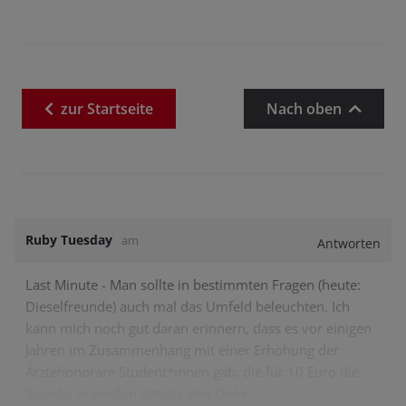
zur
Startseite
Nach oben
Ruby Tuesday
am
Antworten
Last Minute - Man sollte in bestimmten Fragen (heute:
Dieselfreunde) auch mal das Umfeld beleuchten. Ich
kann mich noch gut daran erinnern, dass es vor einigen
Jahren im Zusammenhang mit einer Erhöhung der
Ärztehonorare Student*innen gab, die für 10 Euro die
Stunde, in weißen Kitteln, den Onkel…