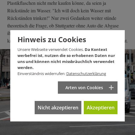
Plastikflaschen nicht mehr kaufen könne, da seien ja
Rückstände im Wasser. "Ich will doch kein Wasser mit
Rückständen trinken!" Nur zwei Gedanken weiter stünde
theoretisch die Frage, ob Stuttgarter ohne Auto die Abgase
ihres Diesels einatmen möchten. Wer Glas statt Plastik kauft,
Hinweis zu Cookies
kann selbst entscheiden, was er trinkt. Wer Luft holt eben nicht.
Unsere Webseite verwendet Cookies.
Da Kontext
werbefrei ist, nutzen die so erhobenen Daten nur
uns und können nicht missbräuchlich verwendet
werden.
Einverständnis widerrufen:
Datenschutzerklärung
Arten von Cookies
Nicht akzeptieren
Akzeptieren