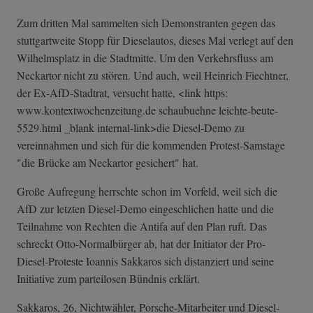
Zum dritten Mal sammelten sich Demonstranten gegen das
stuttgartweite Stopp für Dieselautos, dieses Mal verlegt auf den
Wilhelmsplatz in die Stadtmitte. Um den Verkehrsfluss am
Neckartor nicht zu stören. Und auch, weil Heinrich Fiechtner,
der Ex-AfD-Stadtrat, versucht hatte, <link https:
www.kontextwochenzeitung.de schaubuehne leichte-beute-
5529.html _blank internal-link>die Diesel-Demo zu
vereinnahmen und sich für die kommenden Protest-Samstage
"die Brücke am Neckartor gesichert" hat.
Große Aufregung herrschte schon im Vorfeld, weil sich die
AfD zur letzten Diesel-Demo eingeschlichen hatte und die
Teilnahme von Rechten die Antifa auf den Plan ruft. Das
schreckt Otto-Normalbürger ab, hat der Initiator der Pro-
Diesel-Proteste Ioannis Sakkaros sich distanziert und seine
Initiative zum parteilosen Bündnis erklärt.
Sakkaros, 26, Nichtwähler, Porsche-Mitarbeiter und Diesel-