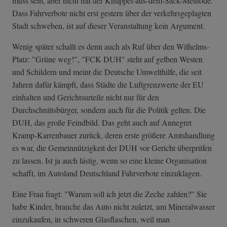
muss sein, aber nicht mit der Knüppel-aus-dem-Sack-Methode.
Dass Fahrverbote nicht erst gestern über der verkehrsgeplagten
Stadt schweben, ist auf dieser Veranstaltung kein Argument.
Wenig später schallt es denn auch als Ruf über den Wilhelms-
Platz: "Grüne weg!", "FCK DUH" steht auf gelben Westen
und Schildern und meint die Deutsche Umwelthilfe, die seit
Jahren dafür kämpft, dass Städte die Luftgrenzwerte der EU
einhalten und Gerichtsurteile nicht nur für den
Durchschnittsbürger, sondern auch für die Politik gelten. Die
DUH, das große Feindbild. Das geht auch auf Annegret
Kramp-Karrenbauer zurück, deren erste größere Amtshandlung
es war, die Gemeinnützigkeit der DUH vor Gericht überprüfen
zu lassen. Ist ja auch lästig, wenn so eine kleine Organisation
schafft, im Autoland Deutschland Fahrverbote einzuklagen.
Eine Frau fragt: "Warum soll ich jetzt die Zeche zahlen?" Sie
habe Kinder, brauche das Auto nicht zuletzt, um Mineralwasser
einzukaufen, in schweren Glasflaschen, weil man