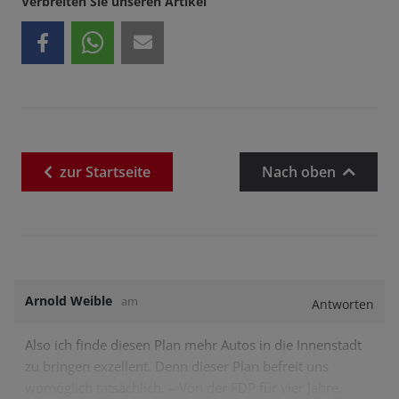
Verbreiten Sie unseren Artikel
zur
Startseite
Nach oben
Arnold Weible
am
Antworten
Also ich finde diesen Plan mehr Autos in die Innenstadt
zu bringen exzellent. Denn dieser Plan befreit uns
womöglich tatsächlich. – Von der FDP für vier Jahre.