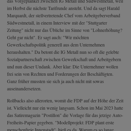
das Vorgeplänkel zwischen IG Metall und Südwestmetall, weil
im Herbst die nächste Tarifrunde ansteht. Und da sagt Harald
Marquardt, der stellvertretende Chef vom Arbeitgeberverband
Südwestmetall, in einem Interview mit der "Stuttgarter
Zeitung" nicht nur das Übliche im Sinne von "Lohnerhöhung?
Geht gar nicht". Er sagt auch: "Wir möchten
Gewerkschaftspolitik generell aus dem Unternehmen
heraushalten." Da betont die IG Metall nun so oft die gelebte
Sozialpartnerschaft zwischen Gewerkschaft und Arbeitgebern
und nun dieser Undank. Aber klar: Die Unternehmer wollen
frei sein von Rechten und Forderungen der Beschäftigten.
Ganz früher mussten sie sich ja auch nicht mit sowas
auseinandersetzen.
Rollbacks also allerorten, womit die FDP auf der Höhe der Zeit
ist. Vielleicht nur ein wenig langsam. Schon im Mai 2023 hatte
das Satiremagazin "Postillon" die Vorlage für das jetzige Auto-
Freiheits-Papier gegeben. "Modellprojekt: FDP plant erste
menschenfreie Innenstadt", hieß es da. Warum es so lange