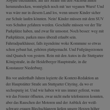
Abgase einzuatmen, auf der Straße mit den Nachbar:innen
herumzuhocken, womöglich noch mit 'ner veganen Wurst! Und
was wäre nur in diesem Land los, wenn unsere Kinder sicher
zur Schule laufen könnten. Nein! Kinder müssen mit dem SUV
vors Schultor gefahren werden. Geschäfte müssen vor der Tür
Parkplätze haben, und zwar für umsonst. Noch besser: weg mit
Parkplätzen, parken muss überall erlaubt sein.
Fahrradparkhäuser, falls irgendeine woke Kommune so etwas
schon gebaut hat, gehören plattgemacht. Und Fußgängerzonen
sind Quatsch von gestern. Rein mit den Autos in die Stuttgarter
Königstraße, in die Heidelberger Hauptstraße, in die
Konstanzer Niederburg.
Bis vor anderthalb Jahren logierte die Kontext-Redaktion an
der Hauptstätter Straße am Stuttgarter Cityring, da wo er
sechsspurig ist. Und wie haben wir uns immer gefreut, wenn
wir das Fenster öffneten, zwar nicht mehr telefonieren konnten,
aber das Rauschen der Motoren und der Anblick der weiß-
schwarz-grauen Blechschlangen ließen unsere Herzen höher