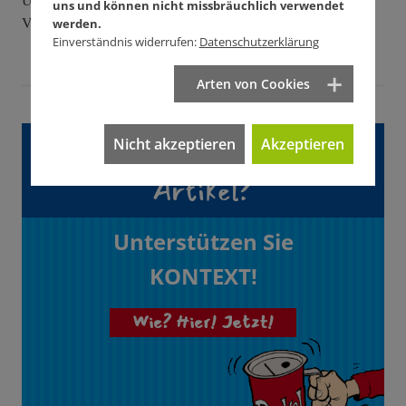
uns und können nicht missbräuchlich verwendet
Vergnügen. Bleiben Sie am Ball!
werden.
Einverständnis widerrufen:
Datenschutzerklärung
Arten von Cookies
Gefällt Ihnen dieser
Nicht akzeptieren
Akzeptieren
Artikel?
Unterstützen Sie
KONTEXT!
Wie? Hier! Jetzt!