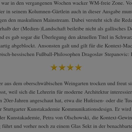
t war in den vergangenen Wochen wacker WM-freie Zone. Vo
r in seinem Kolumnen-Gärtlein auch in dieser Ausgabe munte
en den maskulinen Mainstream. Dabei versteht sich die Reda
rhalb der (Medien-)Landschaft beileibe nicht als gallisches D
und es gab sogar die Überlegung den aktuellen Titel in Schwa
artig abgeblockt. Ansonsten galt und gilt für die Kontext-M
rbisch-hessischen Fußball-Philosophen Dragoslav Stepanovic: 
ler aus dem oberschwäbischen Weingarten trocken und freut s
t, weil sich die Lehrerin für moderne Architektur interessiert
n 20er-Jahren angeschaut hat, etwa die Hufeisen- oder die T
der Stuttgarter Kunstakademie Kommunikationsdesign. Er wird 
 der Kunstakademie, Petra von Olschowski, die Kontext-Gewin
g führt und vorher noch zu einem Glas Sekt in der benachbar