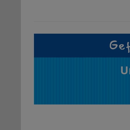
Gef
U