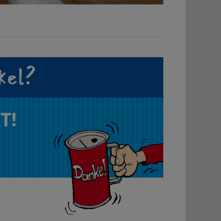
kel?
T!