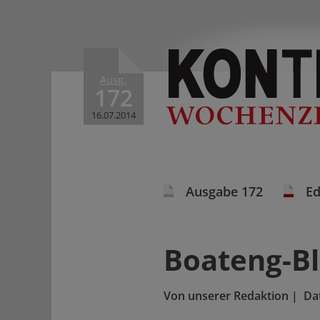
Ausg.
172
16.07.2014
Ausgabe 172
Ed
Boateng-B
Von
unserer Redaktion
|
Da