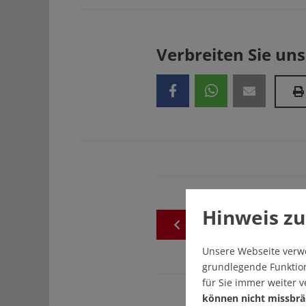
Verbreiten Sie uns
Hinweis zu
zurück
zur
akuellen
Au
Unsere Webseite verw
grundlegende Funktion
für Sie immer weiter 
können nicht missbrä