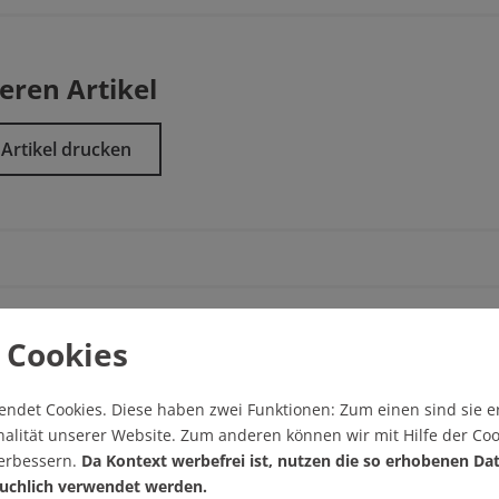
eren Artikel
Artikel drucken
 Cookies
sgabe/
Startseite
endet Cookies.
Diese haben zwei Funktionen: Zum einen sind sie er
alität unserer Website. Zum anderen können wir mit Hilfe der Coo
verbessern.
Da Kontext werbefrei ist, nutzen die so erhobenen Da
uchlich verwendet werden.