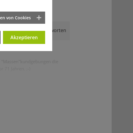
ten von Cookies
Antworten
Akzeptieren
auf "Massen"kundgebungen die
 71 Jahren. ;-)