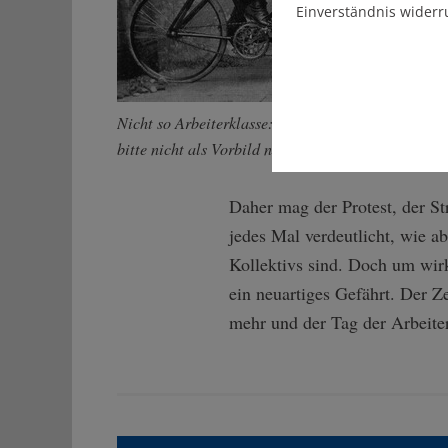
Einverständnis widerr
Nicht so Arbeiterklasse: die Söhne von Adam Opel
bitte nicht als Vorbild nehmen und Abstand halten.
Daher mag der Protest, der Str
jedes Mal verdeutlicht, wie a
Kollektivs sind. Doch um wirkl
ein neuartiges Gefährt. Der Z
mehr und der Tag der Arbeiter 