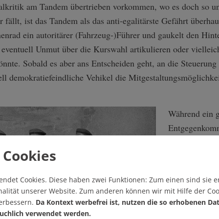
kritik am Tandem übertrieben vorkommen, wo es doch so unsc
 fällt, ist das Tandem als das anti-egalitärste Gefährt überhaup
enrad ein autoritärer (Fahrzeug-)Führer und gaukelt den Hin
 eventuell Unmut über die Kurswahl artikulieren oder viellei
könnte. Sobald es aber ans Entscheiden geht, an die Steuerun
iell demokratiefeindliche Vehikel die Mitgestaltungsmöglichke
Während ein g
Entgegenkomm
grundsätzlich 
 Cookies
Untertanen vo
ergibt sich di
endet Cookies.
Diese haben zwei Funktionen: Zum einen sind sie er
auseinanderkl
alität unserer Website. Zum anderen können wir mit Hilfe der Coo
Fahrzeugführe
verbessern.
Da Kontext werbefrei ist, nutzen die so erhobenen Da
notwendigerwe
uchlich verwendet werden.