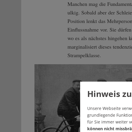
Manchen mag die Fundamental
ulkig. Sobald aber der Schleier
Position lenkt das Mehrperson
Einflussnahme vor. Sie dürfen
wo es als nächstes hingehen 
marginalisiert dieses tendenz
Strampelklasse.
Hinweis zu
Unsere Webseite verw
grundlegende Funktion
für Sie immer weiter 
können nicht missbrä