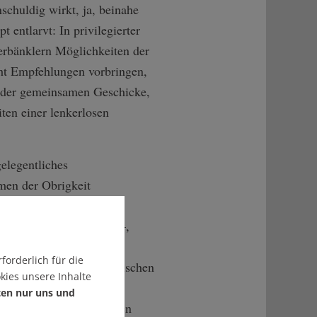
huldig wirkt, ja, beinahe
t entlarvt: In privilegierter
terbänklern Möglichkeiten der
cht Empfehlungen vorbringen,
g der gemeinsamen Geschicke,
iten einer lenkerlosen
elegentliches
en der Obrigkeit
denkbar ist – um die
m Aufstand abzuhalten –,
e abgrundtief
forderlich für die
affende Ungleichheit zwischen
kies unsere Inhalte
r und Pedalknecht
ten nur uns und
ise aus den systemischen