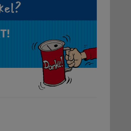
kel?
T!