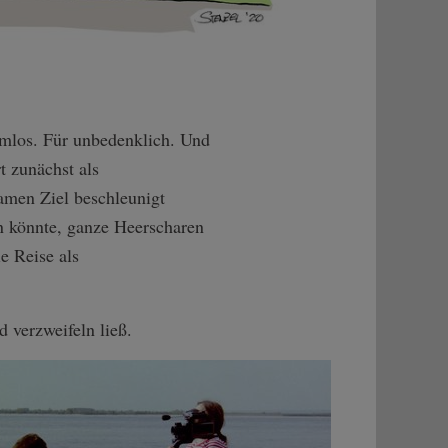
harmlos. Für unbedenklich. Und
 zunächst als
amen Ziel beschleunigt
n könnte, ganze Heerscharen
e Reise als
 verzweifeln ließ.