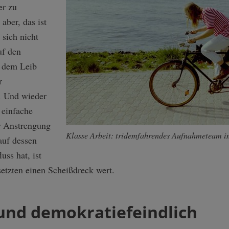
er zu
aber, das ist
r sich nicht
uf den
s dem Leib
r
. Und wieder
 einfache
er Anstrengung
Klasse Arbeit: tridemfahrendes Aufnahmeteam im
auf dessen
uss hat, ist
etzten einen Scheißdreck wert.
 und demokratiefeindlich