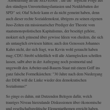
"Anbiederung an die SED-Erben", die die "logische Folge aus
den ständigen Umverteilungsfantasien und Neiddebatten der
SPD" sei; Olaf Scholz kann er da nicht gemeint haben, denn
auch dieser rechte Sozialdemokrat, übrigens zu seinen eigenen
Juso-Zeiten ein missionarischer Prediger der Theorie vom
staatsmonopolistischen Kapitalismus, der beseitigt gehöre,
mokiert sich grinsend über gewisse Ideen von ehedem, die sich
als untauglich erwiesen hätten; auch den Genossen Johannes
Kahrs nicht, der sich fragt, was Kevin wohl geraucht haben
mag; CDU-Strobl schließlich will alle Alarmglocken schrillen
lassen, salbt aber in der Aufregung noch postmortal und
ungewollt den Arbeiter-und-Bauern-Staat mit einem Griff ins
ganz falsche Formelkästchen: "30 Jahre nach dem Niedergang
der DDR will die Linke wieder den demokratischen
Sozialismus!"
So ginge es dahin, mit Dutzenden Belegen dafür, welch
trauriges Niveau hierzulande Diskussionen über ökonomische
und gesellschaftspolitische Elementarthemen erreicht haben.