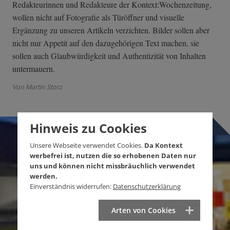
Redakteurinnen und Redakteure der Kontext:Wochenzeitung,
wollen nicht auf Fotografie als Türöffner und visuelle
Ergänzung zu unseren Artikeln verzichten. Bilder sollen aber
nicht nur Appetit auf den dazugehörigen Text machen, sie
sollen auch Glaubwürdigkeit und Authentizität von Inhalten
untermauern.
Von Martin Storz
Hinweis zu Cookies
Unsere Webseite verwendet Cookies.
Da Kontext
werbefrei ist, nutzen die so erhobenen Daten nur
uns und können nicht missbräuchlich verwendet
werden.
Einverständnis widerrufen:
Datenschutzerklärung
Arten von Cookies