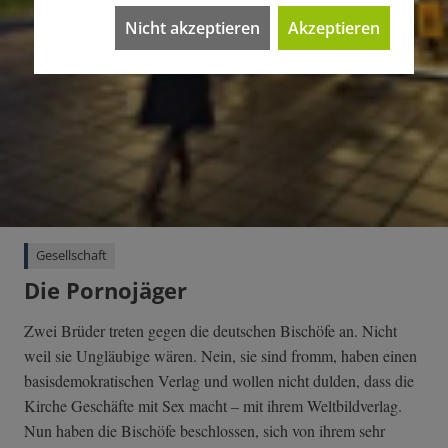
Nicht akzeptieren
Akzeptieren
Gesellschaft
Die Pornojäger
Zwei Brüder treten gegen die deutschen Bischöfe an. Nicht
weil sie Ungläubige wären. Nein, sie sind fromm, haben einen
basisdemokratischen Verlag und wollen nicht dulden, dass die
Kirche Geschäfte mit Sex macht – mit ihrem Weltbildverlag.
Nun haben die Bischöfe beschlossen, sich von ihrem sehr