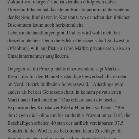
Zukunft von morgen" und ist ziemlich erfolgreich dabei.
Dreizehn Filialen hat das kleine Baur-Imperium mittlerweile in
der Region, fünf davon in Konstanz, wo es neben den üblichen
Discountern kaum noch herkömmliche
Lebensmittelhandlungen gibt. Und es wird wohl nicht bei
dreizehn bleiben. Denn die Edeka-Genossenschaft Südwest (in
Offenburg) will langfristig all ihre Märkte privatisieren, also an
Einzelunternehmer ausgliedern.
Dagegen sei im Prinzip nichts einzuwenden, sagt Markus
Klemt, der für den Handel zuständige Gewerkschaftssekretär
im Verdi-Bezirk Südbaden-Schwarzwald. "Allerdings wird,
anders als bei der Genossenschaft, in keinem privatisierten
Markt nach Tarif entlohnt." Das erkläre auch die rasche
Expansion des Konstanzer Edeka-Händlers, so Klemt: "Bei
ihm liegen die Löhne um bis zu dreißig Prozent unter Tarif, die
Beschäftigen arbeiten 40 statt der tariflich vereinbarten 37,5
Stunden in der Woche, sie bekommen kaum Zuschläge für
Sonderschichten und mussten sich während der Corona-