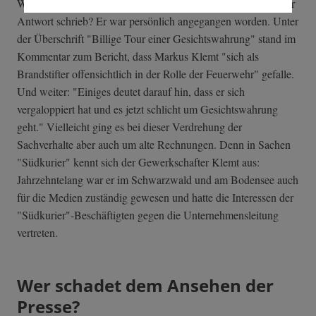
Werbung" gehört, wie der angegriffene Verdi-Sekretär in einer
Antwort schrieb? Er war persönlich angegangen worden. Unter
der Überschrift "Billige Tour einer Gesichtswahrung" stand im
Kommentar zum Bericht, dass Markus Klemt "sich als
Brandstifter offensichtlich in der Rolle der Feuerwehr" gefalle.
Und weiter: "Einiges deutet darauf hin, dass er sich
vergaloppiert hat und es jetzt schlicht um Gesichtswahrung
geht." Vielleicht ging es bei dieser Verdrehung der
Sachverhalte aber auch um alte Rechnungen. Denn in Sachen
"Südkurier" kennt sich der Gewerkschafter Klemt aus:
Jahrzehntelang war er im Schwarzwald und am Bodensee auch
für die Medien zuständig gewesen und hatte die Interessen der
"Südkurier"-Beschäftigten gegen die Unternehmensleitung
vertreten.
Wer schadet dem Ansehen der
Presse?