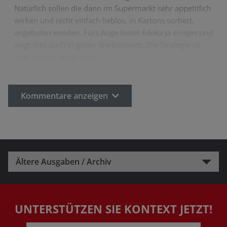
Natürlich sollen die dann im Supermarkt sehr appetitlich
wirken und nicht einfach lieblos, in Kartons sortiert,
angeboten werden. Fürs Auge bietet Edeka ja einiges und
zeigt dies auch in guten Werbesports. Die Strategie ist
aber riskant, denn dem…
Kommentare anzeigen
Ältere Ausgaben / Archiv
UNTERSTÜTZEN SIE KONTEXT JETZT!