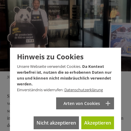
Hinweis zu Cookies
Unsere Webseite verwendet Cookies.
Da Kontext
werbefrei ist, nutzen die so erhobenen Daten nur
Nachhaltig? Da hilft auch kein WWF-Bär mehr. Foto: Pit Wuhrer
uns und können nicht missbräuchlich verwendet
werden.
Einverständnis widerrufen:
Datenschutzerklärung
Spielte dabei eine Rolle, dass das Tendenzunternehmen selbst
vor zehn Jahren aus der Tarifbindung ausgebrochen war,
Arten von Cookies
seither die Gehälter seiner Beschäftigten – wie Baur –
individuell aushandelt und Edeka-Baur "zu den besten Kunden
Nicht akzeptieren
Akzeptieren
des Südkuriers in Bezug auf Anzeigen und Vertrieb der