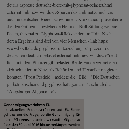
details aspresse deutsche-biere-­mit-glyphosat-b­elastet.html
external-link-n­ew-window>Spure­n des Unkrautvernichters
auch in deutschen Bieren schwimmen. Kurz darauf präsentierte
die den Grünen nahestehende Heinrich-Böll-Stiftung weitere
Daten, diesmal zu Glyphosat-Rückständen im Urin. Nach
deren Ergebnis sind drei von vier Menschen <link https:
www.boell.de de glyphosat-unter­suchung-75-proz­ent-der-
deutsch­en-deutlich-bel­astet external-link-n­ew-window>"deut­
lich" mit dem Pflanzengift belastet. Beide Funde verbreiteten
sich schneller im Netz, als Behörden und Hersteller reagieren
konnten. "Prost Pestizid", meldete die "Bild". "Die Deutschen
pinkeln anscheinend glyphosathaltigen Urin", schrieb die
"Augsburger Allgemeine".