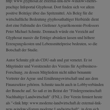
http: www.glyphosat.de external-link-n­ew-window>mehrs­
prachige Infoportal Glyphosat. Dort finden sich vor allem
positive Beiträge über das Spritzmittel. Als Beleg für die
wirtschaftliche Bedeutung glyphosathaltiger Herbizide dient
dort eine Fallstudie des Gießener Agrarökonomie-Professors
Peter Michael Schmitz. Demnach würde ein Verzicht auf
Glyphosat massiv die Erträge absinken lassen und höhere
Erzeugungskosten und Lebensmittelpreise bedeuten, so die
Botschaft der Studie.
Autor Schmitz gilt als CDU-nah und gut vernetzt. Er ist
Mitgründer und Vorsitzender des Vereins für Agribusiness-
Forschung, zu dessen Mitgliedern nicht näher benannte
Vertreter der Agrar- und Ernährungswirtschaft und aus dem
Finanzsektor gehören. Schmitz taucht auch in Lobbyverbänden
der Branche auf. So saß er im Beirat der "Fördergemeinschaft
Nachhaltige Landwirtschaft" (FNL). Der Verein firmiert heute
als "<link http: www.moderne-landwirtschaft.de external-link-
n­ew-window>Forum moderne Landwirtschaft", in dem sich