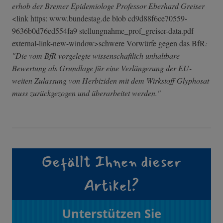
erhob der Bremer Epidemiologe Professor Eberhard Greiser
<link https: www.bundestag.de blob cd9d88f6ce70559­
9636b0d76ed554f­a9 stellungnahme_p­rof_greiser-dat­a.pdf
external-link-n­ew-window>schwe­re Vorwürfe gegen das BfR
:
"Die vom BfR vorgelegte wissenschaftlich unhaltbare
Bewertung als Grundlage für eine Verlängerung der EU-
weiten Zulassung von Herbiziden mit dem Wirkstoff Glyphosat
muss zurückgezogen und überarbeitet werden."
Gefällt Ihnen dieser
Artikel?
Unterstützen Sie