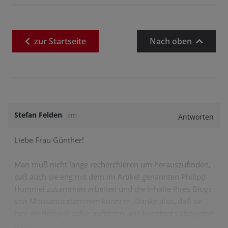
zur
Startseite
Nach oben
Stefan Felden
am
Antworten
Liebe Frau Günther!
Man muß nicht lange recherchieren um herauszufinden,
daß auch sie eng mit dem im Artikel genannten Philipp
Hummel zusammen arbeiten und die Inhalte Ihres Blogs
von Monsanto stammen könnten. Danke also, daß sie
hier als Beispiel dafür auftreten, wie konstant Lobbyisten
die…