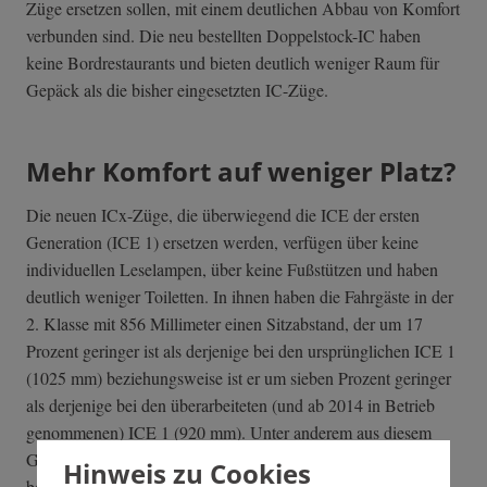
Züge ersetzen sollen, mit einem deutlichen Abbau von Komfort
verbunden sind. Die neu bestellten Doppelstock-IC haben
keine Bordrestaurants und bieten deutlich weniger Raum für
Gepäck als die bisher eingesetzten IC-Züge.
Mehr Komfort auf weniger Platz?
Die neuen ICx-Züge, die überwiegend die ICE der ersten
Generation (ICE 1) ersetzen werden, verfügen über keine
individuellen Leselampen, über keine Fußstützen und haben
deutlich weniger Toiletten. In ihnen haben die Fahrgäste in der
2. Klasse mit 856 Millimeter einen Sitzabstand, der um 17
Prozent geringer ist als derjenige bei den ursprünglichen ICE 1
(1025 mm) beziehungsweise ist er um sieben Prozent geringer
als derjenige bei den überarbeiteten (und ab 2014 in Betrieb
genommenen) ICE 1 (920 mm). Unter anderem aus diesem
Grund wurden die ICx in der Fachpresse auch als "IC-Eng"
Hinweis zu Cookies
bezeichnet.