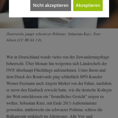
Nicht akzeptieren
Akzeptieren
Österreichs junger schwarzer Politstar: Sebastian Kurz. Foto:
Ailura (CC BY-SA 3.0)
Wie in Deutschland wurde vieles von der Zuwanderungsfrage
beherrscht. Über Monate hin weigerten sich Länderchefs der
ÖVP, überhaupt Flüchtlinge aufzunehmen. Unter ihrem und
dem Druck des Boulevards ging schließlich SPÖ-Kanzler
Werner Faymann auch Angela Merkel von der Fahne, nachdem
er zuvor den Eindruck erweckt hatte, wie die deutsche Kollegin
der Welt entschlossen ein "freundliches Gesicht" zeigen zu
wollen. Sebastian Kurz, mit Ende 20(!) Außenminister
geworden, mittlerweile ein schwarzer Politstar, schloss die
Balkanroute praktisch im Alleingang. Alle Vor- und