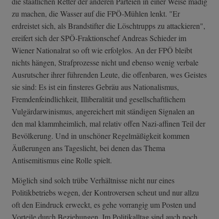
die staatlichen Retter der anderen Parteien in einer Weise madig
zu machen, die Wasser auf die FPÖ-Mühlen lenkt. "Er
erdreistet sich, als Brandstifter die Löschtrupps zu attackieren",
ereifert sich der SPÖ-Fraktionschef Andreas Schieder im
Wiener Nationalrat so oft wie erfolglos. An der FPÖ bleibt
nichts hängen, Strafprozesse nicht und ebenso wenig verbale
Ausrutscher ihrer führenden Leute, die offenbaren, wes Geistes
sie sind: Es ist ein finsteres Gebräu aus Nationalismus,
Fremdenfeindlichkeit, Illiberalität und gesellschaftlichem
Vulgärdarwinismus, angereichert mit ständigen Signalen an
den mal klammheimlich, mal relativ offen Nazi-affinen Teil der
Bevölkerung. Und in unschöner Regelmäßigkeit kommen
Äußerungen ans Tageslicht, bei denen das Thema
Antisemitismus eine Rolle spielt.
Möglich sind solch trübe Verhältnisse nicht nur eines
Politikbetriebs wegen, der Kontroversen scheut und nur allzu
oft den Eindruck erweckt, es gehe vorrangig um Posten und
Vorteile durch Beziehungen. Im Politikalltag sind auch noch