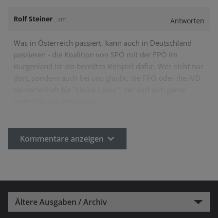
Rolf Steiner
am
Antworten
Was in Österreich passiert, kann auch in Deutschland
passieren - die Koalition von SPÖ mit der FPÖ im
Burgenland ist ein beredtes Beispiel dafür. Wer nicht nur
dort, sondern auch bei uns glaubt, die FPÖ oder die AfD
sei vorteilhaft für "kleine Leute", der darf sich gerne
weiterhin anlügen lassen.…
Kommentare anzeigen
Ältere Ausgaben / Archiv