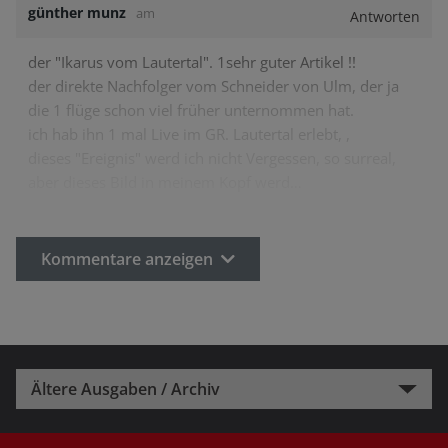
günther munz
am
Antworten
der "Ikarus vom Lautertal". 1sehr guter Artikel !!
der direkte Nachfolger vom Schneider von Ulm, der ja
die 1 flüge schon viel früher unternommen hat.
ich hab ihn 1 mal Live im GR. Lautertal erlebt, ,
dieses "Ereignis" werd ich nicht Vergessen, so surreal,
aber dieses Bild in meinem Kopf werd…
Kommentare anzeigen
Ältere Ausgaben / Archiv