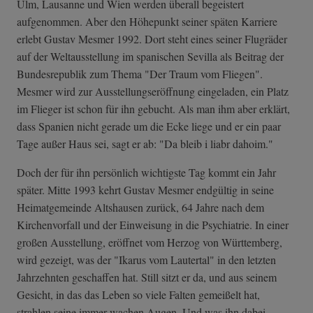
Ulm, Lausanne und Wien werden überall begeistert
aufgenommen. Aber den Höhepunkt seiner späten Karriere
erlebt Gustav Mesmer 1992. Dort steht eines seiner Flugräder
auf der Weltausstellung im spanischen Sevilla als Beitrag der
Bundesrepublik zum Thema "Der Traum vom Fliegen".
Mesmer wird zur Ausstellungseröffnung eingeladen, ein Platz
im Flieger ist schon für ihn gebucht. Als man ihm aber erklärt,
dass Spanien nicht gerade um die Ecke liege und er ein paar
Tage außer Haus sei, sagt er ab: "Da bleib i liabr dahoim."
Doch der für ihn persönlich wichtigste Tag kommt ein Jahr
später. Mitte 1993 kehrt Gustav Mesmer endgültig in seine
Heimatgemeinde Altshausen zurück, 64 Jahre nach dem
Kirchenvorfall und der Einweisung in die Psychiatrie. In einer
großen Ausstellung, eröffnet vom Herzog von Württemberg,
wird gezeigt, was der "Ikarus vom Lautertal" in den letzten
Jahrzehnten geschaffen hat. Still sitzt er da, und aus seinem
Gesicht, in das das Leben so viele Falten gemeißelt hat,
strahlen seine immer wachen Augen. Und was ihn dabei