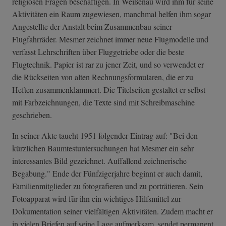
religiösen Fragen beschäftigen. In Weißenau wird ihm für seine
Aktivitäten ein Raum zugewiesen, manchmal helfen ihm sogar
Angestellte der Anstalt beim Zusammenbau seiner
Flugfahrräder. Mesmer zeichnet immer neue Flugmodelle und
verfasst Lehrschriften über Fluggetriebe oder die beste
Flugtechnik. Papier ist rar zu jener Zeit, und so verwendet er
die Rückseiten von alten Rechnungsformularen, die er zu
Heften zusammenklammert. Die Titelseiten gestaltet er selbst
mit Farbzeichnungen, die Texte sind mit Schreibmaschine
geschrieben.
In seiner Akte taucht 1951 folgender Eintrag auf: "Bei den
kürzlichen Baumtestuntersuchungen hat Mesmer ein sehr
interessantes Bild gezeichnet. Auffallend zeichnerische
Begabung." Ende der Fünfzigerjahre beginnt er auch damit,
Familienmitglieder zu fotografieren und zu porträtieren. Sein
Fotoapparat wird für ihn ein wichtiges Hilfsmittel zur
Dokumentation seiner vielfältigen Aktivitäten. Zudem macht er
in vielen Briefen auf seine Lage aufmerksam, sendet permanent