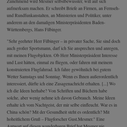
Zunehmend wird Mesmer selbstbewusster, will auf sich
aufmerksam machen. Er schreibt Briefe an Firmen, an Fernseh-
und Rundfunkanstalten, an Ministerien und Politiker, unter
anderem an den damaligen Ministerpräsidenten Baden-
Württembergs, Hans Filbinger.
"Sehr geehrter Herr Filbinger – in privater Sache, Sie sind doch
auch großer Sportsmann, darf ich Sie ansprechen und anregen,
mit meinen Flugobjekten. Ob Herr Ministerpräsident Interesse
und Lust hätten, einmal zu fliegen, oder fahren mit meinem
konstruierten Flugfahrrad. Ich fahre gewöhnlich bei gutem
Wetter Samstags und Sonntag. Wenn es Ihnen außerordentlich
interessiert, dürfte ich eine Zusagenachricht erhalten. [...] Wo
ich die Ideen herhabe? Von Schriften und Büchern habe
solche, aber wenig nehme ich davon Gebrauch. Meine Ideen
erhalte ich vom Nachtgeist, der mir selbe einfleucht. War es in
China schön? Mit der Gesundheit steht es ordentlich? Mit
hoheitlichem Gruß – Flugforscher Gust.Mesmer." Eine
Antwort auf diesen wunderbaren Brief hat Mesmer nie