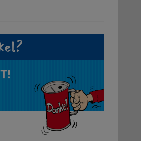
kel?
T!