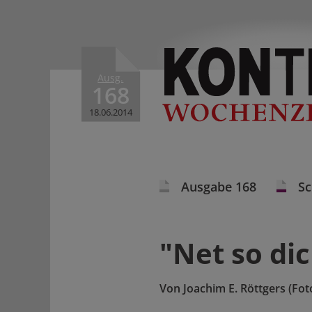
Ausg.
168
18.06.2014
Ausgabe 168
S
"Net so dic
Von
Joachim E. Röttgers (Fot