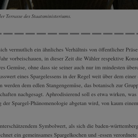
der Terrasse des Staatsministeriums.
ich vermutlich ein ähnliches Verhältnis von öffentlicher Prä
Jahr vorbeischauen, in dieser Zeit die Wähler respektive Kon
es Gemüse, ohne dass sie seiner auch nur im mindesten übe
swert eines Spargelessens in der Regel weit über dem einer 
em werden dem edlen Stangengemüse, das botanisch zur Grupp
aften nachgesagt. Aphrodisierend soll es etwa wirken, was 
g der Spargel-Phänomenologie abgetan wird, von kaum eine
 unterschätzendem Symbolwert, als sich die baden-württember
rechnet ein gemeinsames Spargelkochen und -essen verordnete 