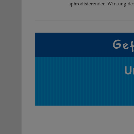
aphrodisierenden Wirkung des 
Gef
U