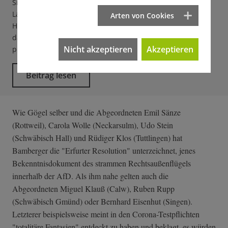
Sie ist nur noch die kleinste der fünf Fraktionen im neuen
Landtag. Tonangebende AfD-KrawallmacherInnen wie
Arten von Cookies
Heinrich Fiechtner und Christina Baum sind nicht mehr
dabei. Jetzt will sich die Rechtsaußen-Opposition
Nicht akzeptieren
Akzeptieren
professionalisieren. Das klingt wie eine Drohung.
Beitrag lesen
Wie Gögel selber und die Abgeordneten Emil Sänze
(Rottweil), Carola Wolle (Neckarsulm), Udo Stein
(Schwäbisch Hall) und Rüdiger Klos (Tuttlingen) hat
Bamberger die "Erfurter Resolution" unterzeichnet, jenes
Bekenntnisdokument des strammen Rechtsaußenflügels
innerhalb der AfD. Als ihm nahe gelten auch die
Abgeordneten Miguel Klauß (Calw), Ruben Rupp
(Schwäbisch Gmünd) oder Bernhard Eisenhut (Singen).
Letzterer beispielsweise meint in den Corona-Testpflichten
"totalitäre Fantasien" entdeckt zu haben und beklagt, es würden