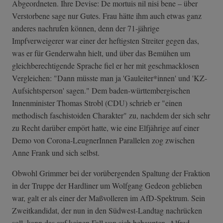
Abgeordneten. Ihre Devise: De mortuis nil nisi bene – über
Verstorbene sage nur Gutes. Frau hätte ihm auch etwas ganz
anderes nachrufen können, denn der 71-jährige
Impfverweigerer war einer der heftigsten Streiter gegen das,
was er für Genderwahn hielt, und über das Bemühen um
gleichberechtigende Sprache fiel er her mit geschmacklosen
Vergleichen: "Dann müsste man ja 'Gauleiter*innen' und 'KZ-
Aufsichtsperson' sagen." Dem baden-württembergischen
Innenminister Thomas Strobl (CDU) schrieb er "einen
methodisch faschistoiden Charakter" zu, nachdem der sich sehr
zu Recht darüber empört hatte, wie eine Elfjährige auf einer
Demo von Corona-LeugnerInnen Parallelen zog zwischen
Anne Frank und sich selbst.
Obwohl Grimmer bei der vorübergenden Spaltung der Fraktion
in der Truppe der Hardliner um Wolfgang Gedeon geblieben
war, galt er als einer der Maßvolleren im AfD-Spektrum. Sein
Zweitkandidat, der nun in den Südwest-Landtag nachrücken
soll, kann das auf keinen Fall von sich behaupten. Alfred