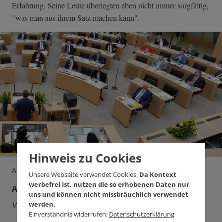
Erfahrung. Seine Leute überlegten eben nicht immer sorgfältig,
"was man aus ihrem Satz machen kann".
Hinweis zu Cookies
Ausgabe 529, 19.5.2021
Unsere Webseite verwendet Cookies.
Da Kontext
werbefrei ist, nutzen die so erhobenen Daten nur
AfD jetzt pseudoseriös
uns und können nicht missbräuchlich verwendet
werden.
Von Johanna Henkel-Waidhofer
Einverständnis widerrufen:
Datenschutzerklärung