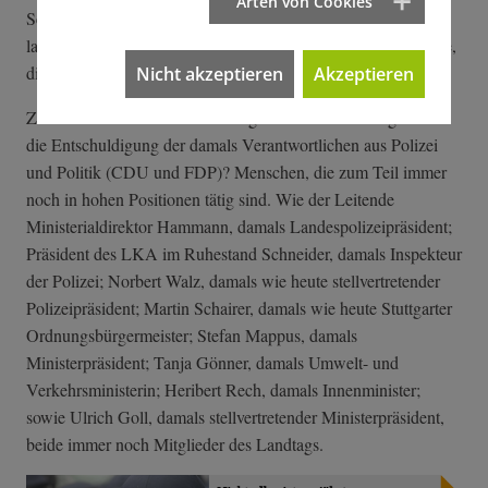
Arten von Cookies
Schlagstöcken und Pfefferspray gewütet. Die Verantwortung
lag beim Stuttgarter Polizeipräsidium, das stets behauptet hatte,
die Politik habe sich in den Einsatz nicht eingemischt.
Nicht akzeptieren
Akzeptieren
Zu schlechter Letzt noch die Frage: Und wo bleibt eigentlich
die Entschuldigung der damals Verantwortlichen aus Polizei
und Politik (CDU und FDP)? Menschen, die zum Teil immer
noch in hohen Positionen tätig sind. Wie der Leitende
Ministerialdirektor Hammann, damals Landespolizeipräsident;
Präsident des LKA im Ruhestand Schneider, damals Inspekteur
der Polizei; Norbert Walz, damals wie heute stellvertretender
Polizeipräsident; Martin Schairer, damals wie heute Stuttgarter
Ordnungsbürgermeister; Stefan Mappus, damals
Ministerpräsident; Tanja Gönner, damals Umwelt- und
Verkehrsministerin; Heribert Rech, damals Innenminister;
sowie Ulrich Goll, damals stellvertretender Ministerpräsident,
beide immer noch Mitglieder des Landtags.