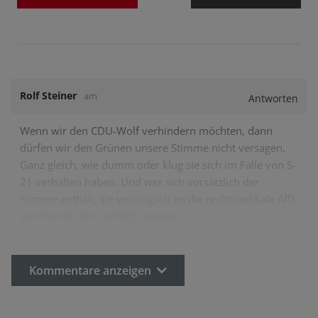
Rolf Steiner
am
Antworten
Wenn wir den CDU-Wolf verhindern möchten, dann
dürfen wir den Grünen unsere Stimme nicht versagen.
Ganz gleich, wie dumm oder klug sie sich im Falle von S-
21 verhalten haben. Und wer sich vorsätzlich der
Stimme enthält, sie womöglich an die rechtsradikale AfD
verschenkt, der verfolgt sowieso…
Kommentare anzeigen