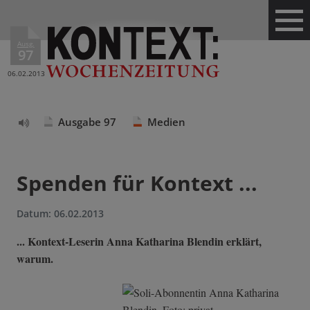
Ausg.
97
06.02.2013
Ausgabe 97
Medien
Text
vorlesen
Spenden für Kontext ...
Datum:
06.02.2013
... Kontext-Leserin Anna Katharina Blendin erklärt,
warum.