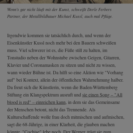
Wenn's gar nicht läuft mit der Kunst, schweißt Dorle Ferbers
Partner, der Metallbildhauer Michael Kussl, auch mal Pflüge.
Irgendwie kommen sie tatsächlich durch, und wenn der
Eisenkünstler Kussl noch mehr bei den Bauern schweißen
muss. Viel schwerer ist es, die Füße still zu halten, im
Tonstudio neben der Wohnstube zwischen Geigen, Gitarren,
Klavier und Coronamasken zu sitzen und nicht zu wissen,
wann wieder Bühne ist. Da hilft so eine Aktion wie "Vorhang
auf" bei Kontext, allein der öffentlichen Wahrnehmung halber.
Da freut sich die Künstlerin, wenn die Baden-Württemberg
Stiftung ein Klangspektrum ausruft und
sie einen Song – "All
blood is red" – einreichen kann
, in dem sie das Gemeinsame
der Menschen betont, nicht das Trennende. Als
Kulturschaffende wolle frau doch mitmischen und aufmischen,
sagt die 68-Jährige, in einer Klarheit, die glauben machen
könnte, "Cochise" lebe noch. Der Werner, trägt sie zum