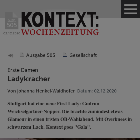
Ausg.
505
02.12.2020
Ausgabe 505
Gesellschaft
Text
vorlesen
Erste Damen
Ladykracher
Von
Johanna Henkel-Waidhofer
Datum:
02.12.2020
Stuttgart hat eine neue First Lady: Gudrun
Weichselgartner-Nopper. Die brachte zumindest etwas
Glamour in einen tristen OB-Wahlabend. Mit Overknees in
schwarzem Lack. Kontext goes "Gala".