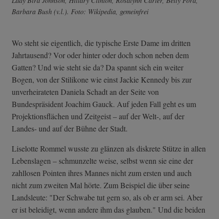
Lady Bird Johnson, Hillary Clinton, Rosalynn Carter, Betty Ford,
Barbara Bush (v.l.). Foto: Wikipedia, gemeinfrei
Wo steht sie eigentlich, die typische Erste Dame im dritten
Jahrtausend? Vor oder hinter oder doch schon neben dem
Gatten? Und wie steht sie da? Da spannt sich ein weiter
Bogen, von der Stilikone wie einst Jackie Kennedy bis zur
unverheirateten Daniela Schadt an der Seite von
Bundespräsident Joachim Gauck. Auf jeden Fall geht es um
Projektionsflächen und Zeitgeist – auf der Welt-, auf der
Landes- und auf der Bühne der Stadt.
Liselotte Rommel wusste zu glänzen als diskrete Stütze in allen
Lebenslagen – schmunzelte weise, selbst wenn sie eine der
zahllosen Pointen ihres Mannes nicht zum ersten und auch
nicht zum zweiten Mal hörte. Zum Beispiel die über seine
Landsleute: "Der Schwabe tut gern so, als ob er arm sei. Aber
er ist beleidigt, wenn andere ihm das glauben." Und die beiden