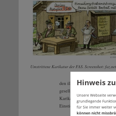
Umstrittene Karikatur der FAS. Screenshot: faz.ne
Hinweis zu
den illustrierten Witzen, sond
gesellschaftlichen Sachverhal
Unsere Webseite verw
Karikatur jedoch sofort ins A
grundlegende Funktion
Einstieg in einen beigestell
für Sie immer weiter 
können nicht missbrä