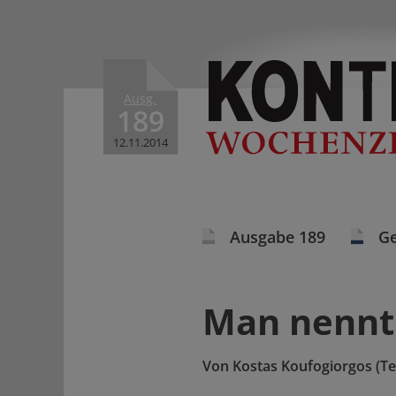
Ausg.
189
12.11.2014
Ausgabe 189
Ge
Man nennt 
Von
Kostas Koufogiorgos (Te