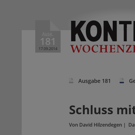
Ausg.
181
17.09.2014
Ausgabe 181
Ge
Schluss mi
Von
David Hilzendegen
|
Da