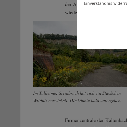
Einverständnis widerr
der Ärger sind ihr anzumerke
wieder antun", erinnert sie si
Im Talheimer Steinbruch hat sich ein Stückchen
Wildnis entwickelt. Die könnte bald untergehen.
Firmenzentrale der Kaltenbach