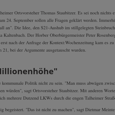
heimer Ortsvorsteher Thomas Staubitzer. Es sei noch nichts e
m 24. September sollen alle Fragen geklärt werden. Immerhin s
Fall an". Die Idee, den S21-Aushub im stillgelegten Steinbru
rma Kaltenbach. Der Horber Oberbürgermeister Peter Rosenberg
erst nach der Anfrage der Kontext:Wochenzeitung kam es zu 
im 21, bei der Argumente ausgetauscht wurden.
Millionenhöhe"
ie kommunale Politik nicht zu sein. "Man muss abwägen zwis
hen würden", sagt Ortsvorsteher Staubitzer. Mit anderen Wort
glich mehrere Dutzend LKWs durch die engen Talheimer Straß
g begeistert. "Das ist nicht zu machen", sagt Dietmar Meinte