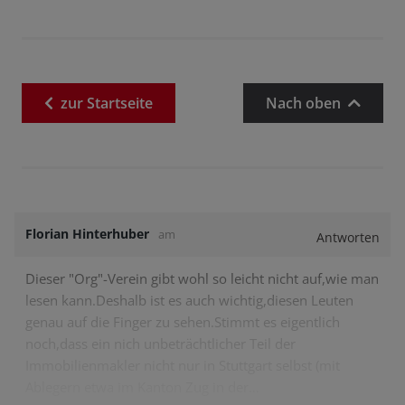
zur
Startseite
Nach oben
Florian Hinterhuber
am
Antworten
Dieser "Org"-Verein gibt wohl so leicht nicht auf,wie man
lesen kann.Deshalb ist es auch wichtig,diesen Leuten
genau auf die Finger zu sehen.Stimmt es eigentlich
noch,dass ein nich unbeträchtlicher Teil der
Immobilienmakler nicht nur in Stuttgart selbst (mit
Ablegern etwa im Kanton Zug in der…