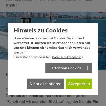
Kapitän.
Hinweis zu Cookies
Unsere Webseite verwendet Cookies.
Da Kontext
werbefrei ist, nutzen die so erhobenen Daten nur
uns und können nicht missbräuchlich verwendet
werden.
Einverständnis widerrufen:
Datenschutzerklärung
Arten von Cookies
Kreuzfahrtschiff Bohème. Reproduktion
Nicht akzeptieren
Akzeptieren
Die ehemalige Besatzung der Bohème, die vor über 40 Jahren
Dienst auf dem Schiff tat, trifft sich noch heute jährlich.
"Zurzeit sind wir noch circa 30 Aktive", sagt der Kapitän. Ein