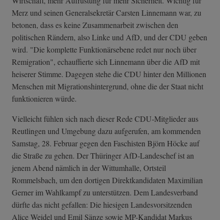
Wirtschaft, mehr Aufrüstung für mehr Sicherheit. Wichtig für
Merz und seinen Generalsekretär Carsten Linnemann war, zu
betonen, dass es keine Zusammenarbeit zwischen den
politischen Rändern, also Linke und AfD, und der CDU geben
wird. "Die komplette Funktionärsebene redet nur noch über
Remigration", echauffierte sich Linnemann über die AfD mit
heiserer Stimme. Dagegen stehe die CDU hinter den Millionen
Menschen mit Migrationshintergrund, ohne die der Staat nicht
funktionieren würde.
Vielleicht fühlen sich nach dieser Rede CDU-Mitglieder aus
Reutlingen und Umgebung dazu aufgerufen, am kommenden
Samstag, 28. Februar gegen den Faschisten Björn Höcke auf
die Straße zu gehen. Der Thüringer AfD-Landeschef ist an
jenem Abend nämlich in der Wittumhalle, Ortsteil
Rommelsbach, um den dortigen Direktkandidaten Maximilian
Gerner im Wahlkampf zu unterstützen. Dem Landesverband
dürfte das nicht gefallen: Die hiesigen Landesvorsitzenden
Alice Weidel und Emil Sänze sowie MP-Kandidat Markus