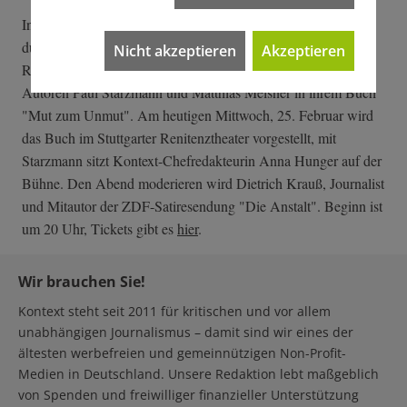
In diesem Sinne sind die Aktivistinnen aus Hechingen
durchaus renitent. Und in diesen Zeiten ist es wichtig, die
Nicht akzeptieren
Akzeptieren
Renitenz nicht den Rechten zu überlassen, argumentieren die
Autoren Paul Starzmann und Matthias Meisner in ihrem Buch
"Mut zum Unmut". Am heutigen Mittwoch, 25. Februar wird
das Buch im Stuttgarter Renitenztheater vorgestellt, mit
Starzmann sitzt Kontext-Chefredakteurin Anna Hunger auf der
Bühne. Den Abend moderieren wird Dietrich Krauß, Journalist
und Mitautor der ZDF-Satiresendung "Die Anstalt". Beginn ist
um 20 Uhr, Tickets gibt es
hier
.
Wir brauchen Sie!
Kontext steht seit 2011 für kritischen und vor allem
unabhängigen Journalismus – damit sind wir eines der
ältesten werbefreien und gemeinnützigen Non-Profit-
Medien in Deutschland. Unsere Redaktion lebt maßgeblich
von Spenden und freiwilliger finanzieller Unterstützung