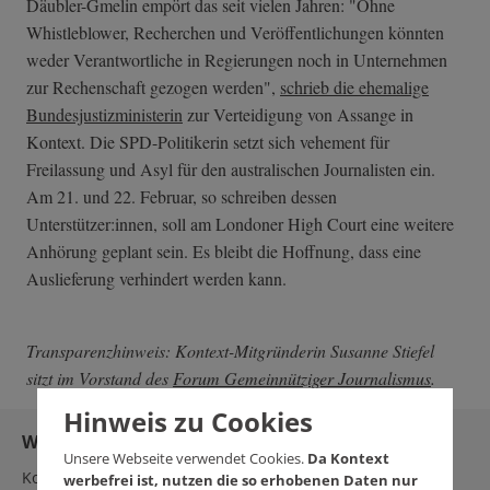
Däubler-Gmelin empört das seit vielen Jahren: "Ohne
Whistleblower, Recherchen und Veröffentlichungen könnten
weder Verantwortliche in Regierungen noch in Unternehmen
zur Rechenschaft gezogen werden",
schrieb die ehemalige
Bundesjustizministerin
zur Verteidigung von Assange in
Kontext. Die SPD-Politikerin setzt sich vehement für
Freilassung und Asyl für den australischen Journalisten ein.
Am 21. und 22. Februar, so schreiben dessen
Unterstützer:innen, soll am Londoner High Court eine weitere
Anhörung geplant sein. Es bleibt die Hoffnung, dass eine
Auslieferung verhindert werden kann.
Transparenzhinweis: Kontext-Mitgründerin Susanne Stiefel
sitzt im Vorstand des
Forum Gemeinnütziger Journalismus
.
Hinweis zu Cookies
Wir brauchen Sie!
Unsere Webseite verwendet Cookies.
Da Kontext
Kontext steht seit 2011 für kritischen und vor allem
werbefrei ist, nutzen die so erhobenen Daten nur