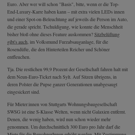
Euro. Aber wer will schon "Basis", bitte, wenn er die Top-
End-Luxury-Karre haben kann – mit extra vielen LEDs innen
und einer Spot-on-Beleuchtung auf jeweils die Person im Auto,
die gerade spricht. Tschuldigung, wie konnte die Menschheit
bisher bloß ohne dieses Feature auskommen?
Sitzbelüftung
gibt's auch
, im Volksmund Furzabsauganlage, für die
Rosendüfte, die den Hinterteilen Reicher und Schöner
entfleuchen.
Tja. Die restlichen 99,9 Prozent der Gesellschaft fahren halt mit
dem Neun-Euro-Ticket nach Sylt. Auf Sitzen übrigens, in
deren Polster die Pupse ganzer Generationen unabgesaugt
eingesickert sind.
Für Mieter:innen von Stuttgarts Wohnungsbaugesellschaft
SWSG ist eine S-Klasse Welten, wenn nicht Galaxien entfernt.
Denen, die wenig haben, wird nun schon wieder mehr
genommen. Um durchschnittlich 300 Euro pro Jahr darf die
Miete für die BewohnerInnen erhöht werden. Mit Zustimmung