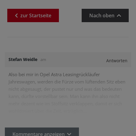
zur
Startseite
Nach oben
Stefan Weidle
am
Antworten
Also bei mir in Opel Astra Leasingrückläufer
Jahreswagen, werden die Fürze vom lüftenden Sitz eben
nicht abgesaugt, der pustet nur und was das bedeuten
kann, dürfte vorstellbar sein. Man kann ihn also nicht
mehr dezent wie im Stoffsitz verklappen, damit er sich
wohldosiert über die Zeit, erträglich…
Kommentare anzeigen