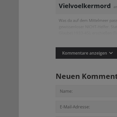
Vielvoelkermord
a
Was da auf dem Mittelmeer passie
gewissenloser NICHT-Helfer. Sta
Glaube) 1933-45), erschießen (T
Kommentare anzeigen
Neuen Kommenta