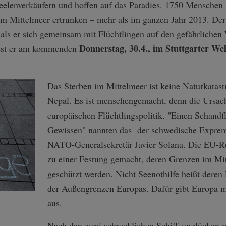
elenverkäufern und hoffen auf das Paradies. 1750 Menschen s
im Mittelmeer ertrunken – mehr als im ganzen Jahr 2013. De
, als er sich gemeinsam mit Flüchtlingen auf den gefährlich
Donnerstag, 30.4., im Stuttgarter We
liest er am kommenden
Das Sterben im Mittelmeer ist keine Naturkatas
Nepal. Es ist menschengemacht, denn die Ursache
europäischen Flüchtlingspolitik. "Einen Schand
Gewissen" nannten das der schwedische Expremi
NATO-Generalsekretär Javier Solana. Die EU-R
zu einer Festung gemacht, deren Grenzen im Mi
geschützt werden. Nicht Seenothilfe heißt dere
der Außengrenzen Europas. Dafür gibt Europa m
aus.
Nach den zwei schrecklichen Schiffsunglücken m