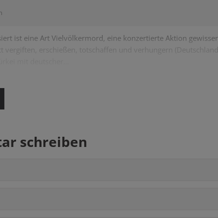
m
rt ist eine Art Vielvölkermord, eine konzertierte Aktion gewisse
tt vergiften, erschießen, totschaffen und verhungern (Deutschlan
ürkei mit deutscher…
r schreiben