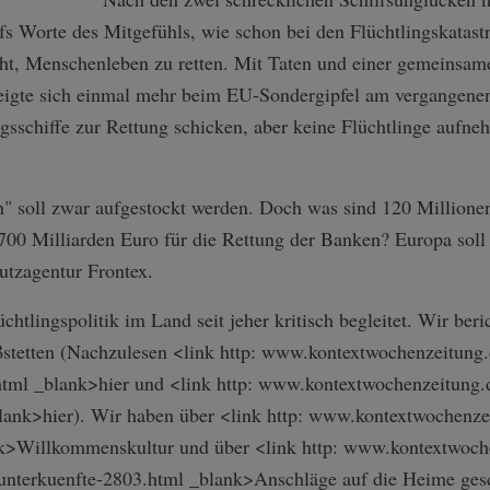
s Worte des Mitgefühls, wie schon bei den Flüchtlingskatastr
t, Menschenleben zu retten. Mit Taten und einer gemeinsame
zeigte sich einmal mehr beim EU-Sondergipfel am vergangenen
gsschiffe zur Rettung schicken, aber keine Flüchtlinge aufne
n" soll zwar aufgestockt werden. Doch was sind 120 Millione
700 Milliarden Euro für die Rettung der Banken? Europa soll 
utzagentur Frontex.
htlingspolitik im Land seit jeher kritisch begleitet. Wir beri
tetten (Nachzulesen <link http: www.kontextwochenzeitung.d
7.html _blank>hier und <link http: www.kontextwochenzeitung.
blank>hier). Wir haben über <link http: www.kontextwochenze
k>Willkommenskultur und über <link http: www.kontextwoche
gs­unterkuenfte-28­03.html _blank>Anschläge auf die Heime ge