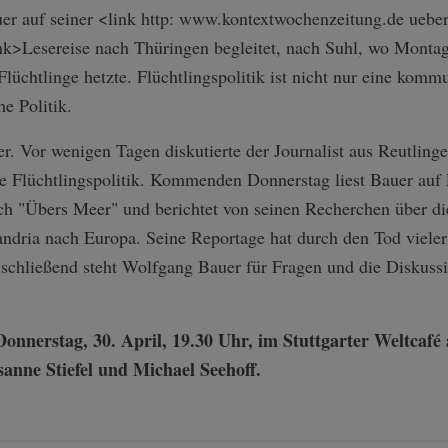
er auf seiner <link http: www.kontextwochenzeitung.de ueb
ank>Lesereise nach Thüringen begleitet, nach Suhl, wo Monta
lüchtlinge hetzte. Flüchtlingspolitik ist nicht nur eine komm
he Politik.
 Vor wenigen Tagen diskutierte der Journalist aus Reutlingen
he Flüchtlingspolitik. Kommenden Donnerstag liest Bauer auf
ch "Übers Meer" und berichtet von seinen Recherchen über d
ndria nach Europa. Seine Reportage hat durch den Tod vieler
Anschließend steht Wolfgang Bauer für Fragen und die Diskus
nnerstag, 30. April, 19.30 Uhr, im Stuttgarter Weltcafé
sanne Stiefel und Michael Seehoff.