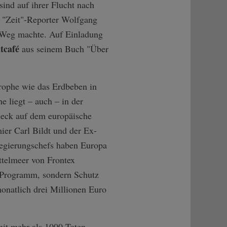
ind auf ihrer Flucht nach
r "Zeit"-Reporter Wolfgang
en Weg machte. Auf Einladung
ltcafé
aus seinem Buch "Über
trophe wie das Erdbeben in
 liegt – auch – in der
fleck auf dem europäische
er Carl Bildt und der Ex-
egierungschefs haben Europa
ttelmeer von Frontex
n Programm, sondern Schutz
onatlich drei Millionen Euro
it mehr als 1000 Toten