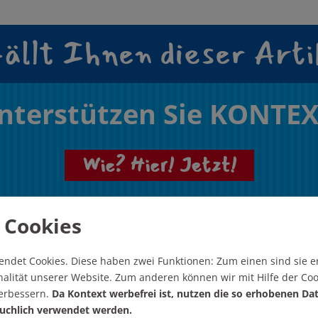
ällt Ihnen dieser Arti
nterstützen Sie KONTEX
Wie? Hier! Jetzt!
 Cookies
endet Cookies.
Diese haben zwei Funktionen: Zum einen sind sie er
alität unserer Website. Zum anderen können wir mit Hilfe der Coo
verbessern.
Da Kontext werbefrei ist, nutzen die so erhobenen Da
uchlich verwendet werden.
eren Artikel