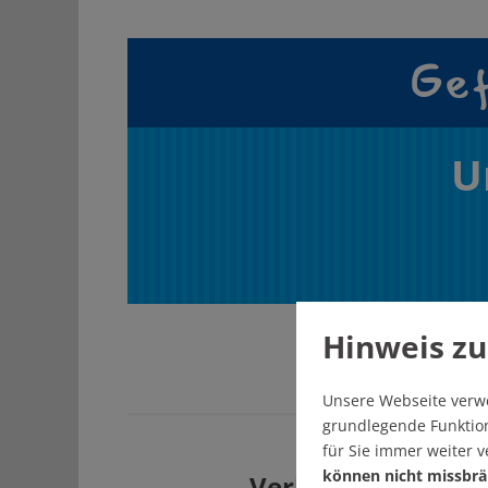
Gef
U
Hinweis zu
Unsere Webseite verw
grundlegende Funktion
für Sie immer weiter 
können nicht missbrä
Verbreiten Sie uns