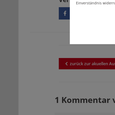
Einverständnis widerr
zurück
zur
akuellen
Au
1 Kommentar 