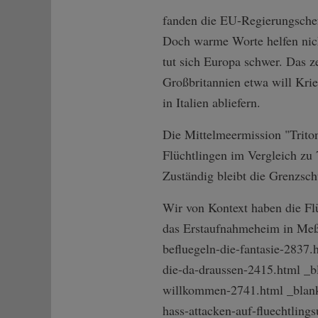
fanden die EU-Regierungschef
Doch warme Worte helfen nich
tut sich Europa schwer. Das 
Großbritannien etwa will Krie
in Italien abliefern.
Die Mittelmeermission "Trito
Flüchtlingen im Vergleich zu 
Zuständig bleibt die Grenzsch
Wir von Kontext haben die Flüc
das Erstaufnahmeheim in Meßs
befluege­ln-die-fantasie­-283
die-­da-draussen-241­5.html _
willk­ommen-2741.html _blan
hass-attacken-a­uf-fluechtlin