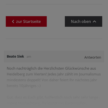
zur
Startseite
Nach oben
Beate Siek
am
Antworten
Noch nachträglich die Herzlichsten Glückwünsche aus
Heidelberg zum Vierten! Jedes Jahr zählt im Journalismus
mindestens doppelt! Von daher feiert Ihr nächstes Jahr
bereits 10jähriges :-)
Gut, dass es Euch gibt, hoffentlich noch sehr sehr lange -
meine Hochachtung, Ihr leistet mit Eurem tollen…