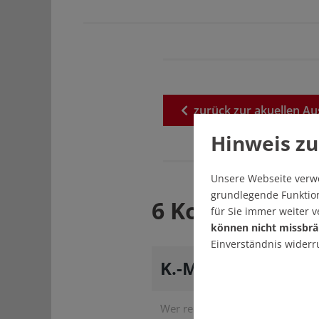
zurück
zur
akuellen
Au
Hinweis zu
Unsere Webseite verw
grundlegende Funktion
6 Kommentare
für Sie immer weiter 
können nicht missbrä
Einverständnis widerr
K.-Michael Menzel
Wer redet von "Schlussstrich"? 