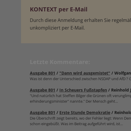
KONTEXT per E-Mail
Durch diese Anmeldung erhalten Sie regelm
unkompliziert per E-Mail.
Letzte Kommentare:
Ausgabe 801
/
"Dann wird ausgemistet"
/ Wolfgan
Was ist denn der Unterschied zwischen NSDAP und AfD ? G
Ausgabe 801
/
In Scheuers Fußstapfen
/ Reinhold 
"Und natürlich hat Steffen Bilger die Grünen oft verungl
erhinderungsmin­ister" nannte." Der Mensch geht...
Ausgabe 801
/
Erste Stunde Demokratie
/ Reinhold
Die Überschrift zeigt bereits, wo der Fehler liegt: Wenn D
schon eingebüßt. Was im Beitrag aufgeführt wird, ist...