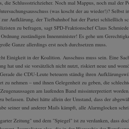
gs, die Schlussstrichzieher. Noch mal Mappus, noch mal der Po
ntersuchungsausschuss (was koscht der au wieder!)? Selbst in
 zur Aufklärung, der Tiefbahnhof hat der Partei schließlich 
lizisten zu befragen, sagt SPD-Fraktionschef Claus Schmiedel.
 Ordnung zuständigen Innenminister! Es gehe um Gerechtigkei
 große Ganze allerdings erst noch durchsetzen muss.
t Einigkeit in der Koalition. Ausschuss muss sein. Eine Sach
g hat und sie vorsätzlich nicht nutzt, riskiert neue und wom
erade die CDU-Leute beteuern ständig ihren Aufklärungswil
Wort zu nehmen – und ihnen Gelegenheit zu geben, die schlec
 Zeugenaussagen am laufenden Band missinterpretiert worden,
zu befassen. Dabei hätte allein der Umstand, dass der abgewäh
be seiner und anderer Mails kämpft, alle Alarmglocken schri
tgarter Zeitung" und dem "Spiegel" ist zu verdanken, dass do
ommt, Journalisten also, die in der Hierarchie der Berufsgr