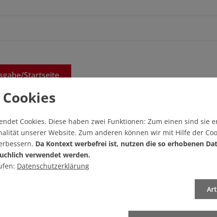
sgabe/
Startseite
 Cookies
endet Cookies.
Diese haben zwei Funktionen: Zum einen sind sie er
alität unserer Website. Zum anderen können wir mit Hilfe der Coo
 verfügbar
verbessern.
Da Kontext werbefrei ist, nutzen die so erhobenen Da
uchlich verwendet werden.
ufen:
Datenschutzerklärung
am
Ar
Die Redaktion, die Aufklärung zu NSU und BaWue behindert?