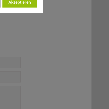
Akzeptieren
er Politik".
…