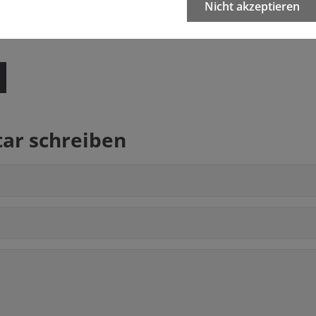
Nicht akzeptieren
 Essay von Hannah Arendt anzuempfehlen "Wahrheit und Lüge in d
schen Untersuchungsausschuss einzusetzen, wo der IM R.Gall ein
r schreiben