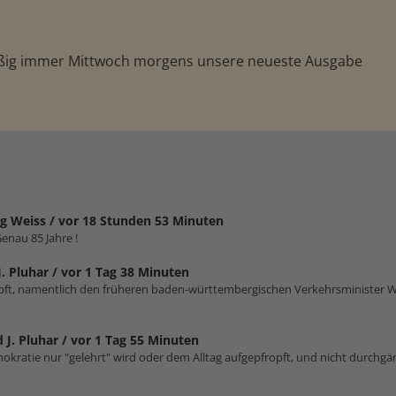
äßig immer Mittwoch morgens unsere neueste Ausgabe
g Weiss /
vor 18 Stunden 53 Minuten
enau 85 Jahre !
J. Pluhar /
vor 1 Tag 38 Minuten
impft, namentlich den früheren baden-württembergischen Verkehrsminister W
 J. Pluhar /
vor 1 Tag 55 Minuten
emokratie nur "gelehrt" wird oder dem Alltag aufgepfropft, und nicht durchgä