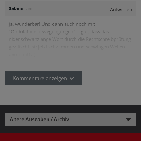
Sabine
am
Antworten
ja, wunderbar! Und dann auch noch mit
"Ondulationsbewegungungen" -- gut, dass das
nixenschwanzlange Wort durch die Rechtschreibprüfung
gewitscht ist: jetzt schwimmen und schwingen Wellen
darin mit! :-)
Kommentare anzeigen
Ältere Ausgaben / Archiv