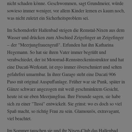
nicht schaden könne. Geschwommen, sagt Grundmeier, würde
sowieso immer weniger, vor allem Kinder lernen es kaum noch,
was nicht zuletzt ein Sicherheitsproblem sei.
Im Schorndorfer Hallenbad steigen die Remstal-Nixen aus dem
Wasser und drücken zum Abschied Zeigefinger an Zeigefinger
– der "Meerjungfrauengruß". Erfunden hat ihn Katharina
Hegemann. So hat sie ihren Vater immer begrüßt und
verabschiedet, der ist Motorrad-Rennst­reckeninstrukto­r und hat
eine Ducati-Werkstatt, ist ergo immer ölverschmiert und selten
gefahrfrei umarmbar. In ihrer Garage steht eine Ducati 906
Paso mit original Auspuffanlage. Früher war sie Punk, später in
Gänze schwarz angezogen mit weiß geschminktem Gesicht,
heute ist sie eben Meerjungfrau. Ihre Freunde sagen, sie habe
sich zu einer "Tussi" entwickelt. Sie grinst: wo es doch so viel
Spaß macht, so richtig Frau zu sein. Glamourös, extravagant,
viel beachtet.
Im Sommer tauschen sie und ihr Nixen-Club das Hallenbad