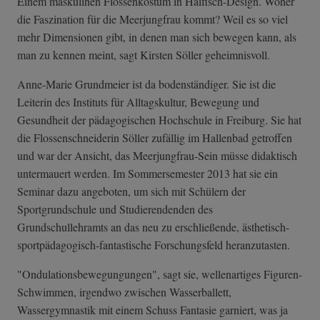
Einem maskulinen Flossenkostüm in Haifisch-Design. Woher
die Faszination für die Meerjungfrau kommt? Weil es so viel
mehr Dimensionen gibt, in denen man sich bewegen kann, als
man zu kennen meint, sagt Kirsten Söller geheimnisvoll.
Anne-Marie Grundmeier ist da bodenständiger. Sie ist die
Leiterin des Instituts für Alltagskultur, Bewegung und
Gesundheit der pädagogischen Hochschule in Freiburg. Sie hat
die Flossenschneiderin Söller zufällig im Hallenbad getroffen
und war der Ansicht, das Meerjungfrau-Sein müsse didaktisch
untermauert werden. Im Sommersemester 2013 hat sie ein
Seminar dazu angeboten, um sich mit Schülern der
Sportgrundschule und Studierendenden des
Grundschullehramts an das neu zu erschließende, ästhetisch-
spor­tpädagogisch-fa­ntastische Forschungsfeld heranzutasten.
"Ondulationsbewegungungen", sagt sie, wellenartiges Figuren-
Schwimmen, irgendwo zwischen Wasserballett,
Wassergymnastik mit einem Schuss Fantasie garniert, was ja