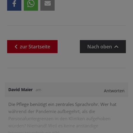
zur
Startseite
Nach oben
David Maier
am
Antworten
Die Pflege benötigt ein zentrales Sprachrohr. Wer hat
während der Pandemie aufbegehrt, als die
Personaluntergrenzen in den Kliniken aufgehoben
wurden? Niemand! Weil es keine anständige
Interessenvertretung gibt.