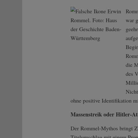
Romme
war g
geehr
aufge
Begin
Romme
die 
des V
Milli
Nicht
ohne positive Identifikation 
Massenstreik oder Hitler-At
Der Rommel-Mythos bringt Zusc
Titelumschlag mit einem Propa