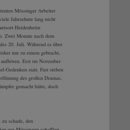
tenten Mössinger Arbeiter
iele Jahrzehnte lang nicht
urtsort Heidenheim
den. Zwei Monate nach dem
des 20. Juli. Während es über
bisher nur zu einem gebracht,
 aufhören. Erst im November
l-Gedenken statt. Fast sieben
Verfilmung des großen Dramas.
ämpfer gemacht hätte, doch
t zu schade, den
iker aus Mössingen schafften