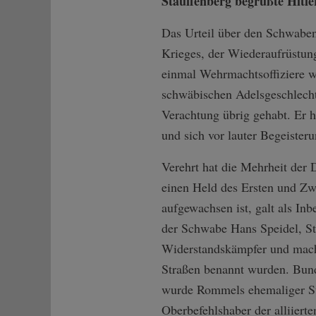
Stauffenberg begrüßte Hit
Das Urteil über den Schwaben
Krieges, der Wiederaufrüstu
einmal Wehrmachtsoffiziere wi
schwäbischen Adelsgeschlecht 
Verachtung übrig gehabt. Er 
und sich vor lauter Begeisteru
Verehrt hat die Mehrheit der 
einen Held des Ersten und Zwe
aufgewachsen ist, galt als In
der Schwabe Hans Speidel, S
Widerstandskämpfer und macht
Straßen benannt wurden. Bund
wurde Rommels ehemaliger Sta
Oberbefehlshaber der alliierte