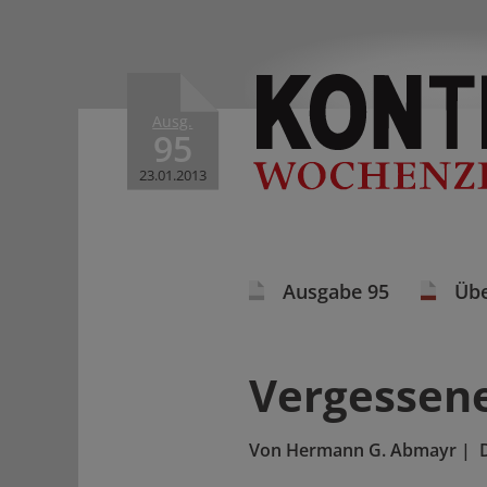
Ausg.
95
23.01.2013
Ausgabe 95
Übe
Vergessen
Von
Hermann G. Abmayr
|