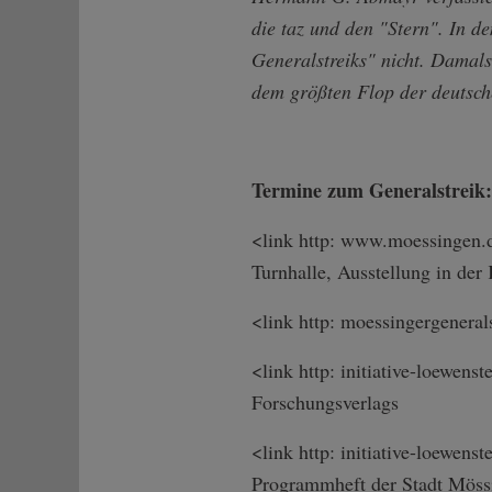
die taz und den "Stern". In 
Generalstreiks" nicht. Damal
dem größten Flop der deutsc
Termine zum Generalstreik:
<link http: www.moessingen.d
Turnhalle, Ausstellung in de
<link http: moessingergener­a
<link http: initiative-loew­en
Forschungsverlags
<link http: initiative-loew­en
Programmheft der Stadt Möss