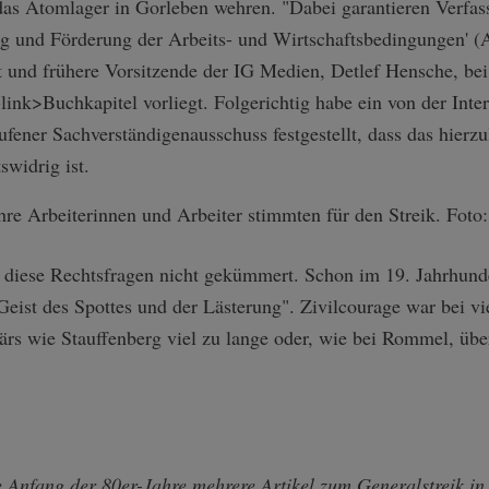
 das Atomlager in Gorleben wehren. "Dabei garantieren Verfa
ng und Förderung der Arbeits- und Wirtschaftsbedingungen' (
rist und frühere Vorsitzende der IG Medien, Detlef Hensche, be
l-link>Buchkapitel vorliegt. Folgerichtig habe ein von der Inte
ufener Sachverständigenausschuss festgestellt, dass das hierzu
swidrig ist.
 diese Rechtsfragen nicht gekümmert. Schon im 19. Jahrhunder
eist des Spottes und der Lästerung". Zivilcourage war bei vi
tärs wie Stauffenberg viel zu lange oder, wie bei Rommel, über
Anfang der 80er-Jahre mehrere Artikel zum Generalstreik in