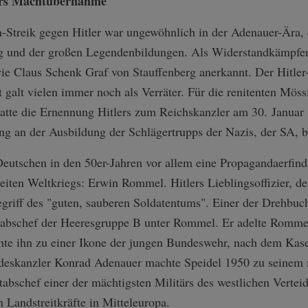
lers Machtübernahme
-Streik gegen Hitler war ungewöhnlich in der Adenauer-Ära, d
ng und der großen Legendenbildungen. Als Widerstandkämpfer
e Claus Schenk Graf von Stauffenberg anerkannt. Der Hitler-
galt vielen immer noch als Verräter. Für die renitenten Mössi
hatte die Ernennung Hitlers zum Reichskanzler am 30. Januar
ng an der Ausbildung der Schlägertrupps der Nazis, der SA, be
Deutschen in den 50er-Jahren vor allem eine Propagandaerfin
iten Weltkriegs: Erwin Rommel. Hitlers Lieblingsoffizier, d
begriff des "guten, sauberen Soldatentums". Einer der Drehbu
tabschef der Heeresgruppe B unter Rommel. Er adelte Romme
e ihn zu einer Ikone der jungen Bundeswehr, nach dem Kaser
eskanzler Konrad Adenauer machte Speidel 1950 zu seinem mi
bschef einer der mächtigsten Militärs des westlichen Vertei
n Landstreitkräfte in Mitteleuropa.