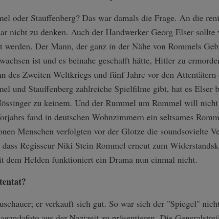
l oder Stauffenberg? Das war damals die Frage. An die reni
ar nicht zu denken. Auch der Handwerker Georg Elser sollte v
t werden. Der Mann, der ganz in der Nähe von Rommels Geb
wachsen ist und es beinahe geschafft hätte, Hitler zu ermor
n des Zweiten Weltkriegs und fünf Jahre vor den Attentätern 
l und Stauffenberg zahlreiche Spielfilme gibt, hat es Elser 
Mössinger zu keinem. Und der Rummel um Rommel will nicht
orjahrs fand in deutschen Wohnzimmern ein seltsames Romme
onen Menschen verfolgten vor der Glotze die soundsovielte 
 dass Regisseur Niki Stein Rommel erneut zum Widerstandsk
mit dem Helden funktioniert ein Drama nun einmal nicht.
tentat?
hauer; er verkauft sich gut. So war sich der "Spiegel" nich
gandafoto aus der Nazizeit zu präsentieren. Die Generalstre