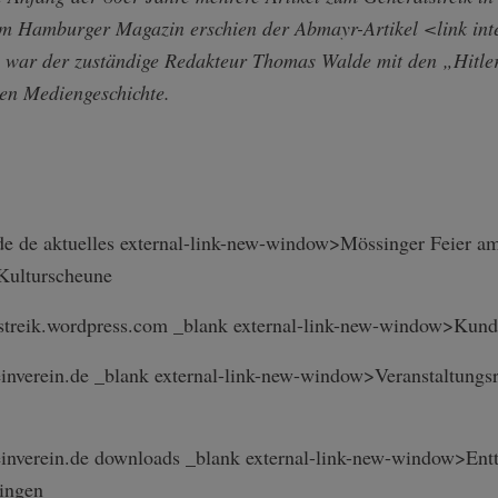
dem Hamburger Magazin erschien der Abmayr-Artikel <link inte
s war der zuständige Redakteur Thomas Walde mit den „Hitler
hen Mediengeschichte.
e de aktuelles external-link-n­ew-window>Mössi­nger Feier am
r Kulturscheune
lstreik.wordpr­ess.com _blank external-link-n­ew-window>Kun
steinverein.d­e _blank external-link-n­ew-window>Veran­staltung
steinverein.d­e downloads _blank external-link-n­ew-window>Entt
ingen