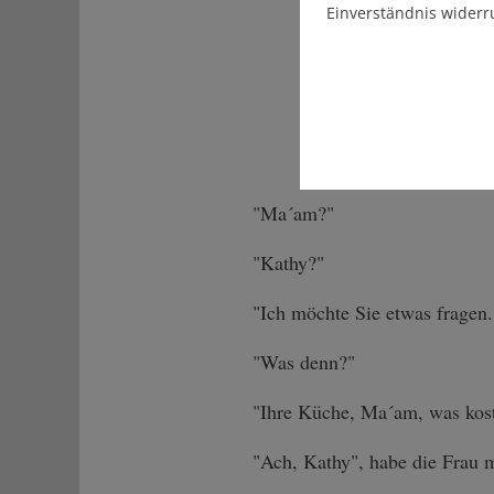
Einverständnis widerr
"Ma´am?"
"Kathy?"
"Ich möchte Sie etwas fragen.
"Was denn?"
"Ihre Küche, Ma´am, was kost
"Ach, Kathy", habe die Frau mi