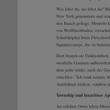
Wie lebst du, wo lebst du? Mi
New York genommen und war zu
den Bauch gefragt. Montolo k
von Wellblechbuden, zwische
Schafsköpfen beim Fleischverk
Squattercamps, die zu betret
Dort brauen sie Umkhomboti, d
westliche Gaumen außerordent
dem jeder trinkt, auch der Ga
zwecklos. "Ich trink keinen Al
Autofahren trinken, sondern je
Township und luxuriöses A
An solchen Orten leben Mensc