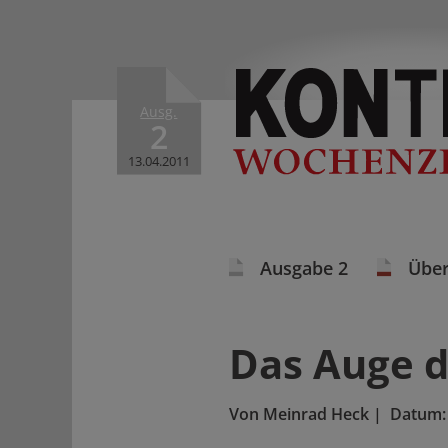
Ausg.
2
13.04.2011
Ausgabe 2
Über
Das Auge d
Von
Meinrad Heck
|
Datum