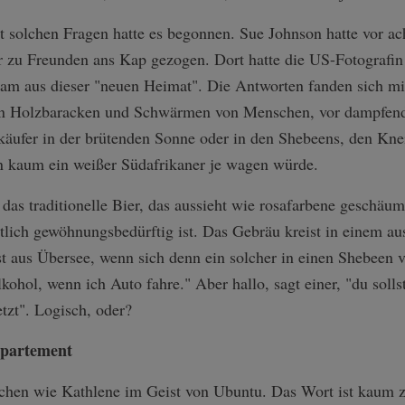
t solchen Fragen hatte es begonnen. Sue Johnson hatte vor ac
 Freunden ans Kap gezogen. Dort hatte die US-Fotografin i
am aus dieser "neuen Heimat". Die Antworten fanden sich m
n Holzbaracken und Schwärmen von Menschen, vor dampfend
äufer in der brütenden Sonne oder in den Shebeens, den Knei
en kaum ein weißer Südafrikaner je wagen würde.
as traditionelle Bier, das aussieht wie rosafarbene geschäum
lich gewöhnungsbedürftig ist. Das Gebräu kreist in einem au
st aus Übersee, wenn sich denn ein solcher in einen Shebeen v
kohol, wenn ich Auto fahre." Aber hallo, sagt einer, "du solls
tzt". Logisch, oder?
ppartement
hen wie Kathlene im Geist von Ubuntu. Das Wort ist kaum zu