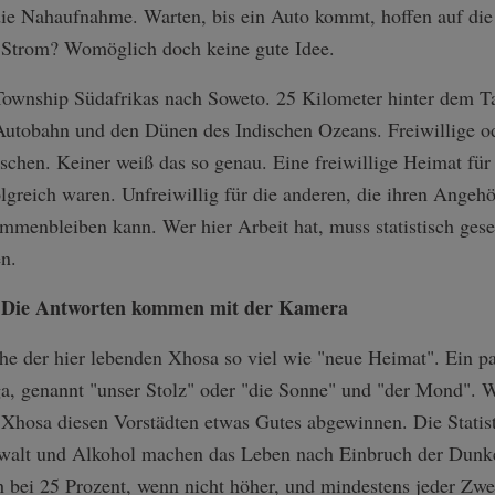
ie Nahaufnahme. Warten, bis ein Auto kommt, hoffen auf die
 Strom? Womöglich doch keine gute Idee.
wnship Südafrikas nach Soweto. 25 Kilometer hinter dem Ta
utobahn und den Dünen des Indischen Ozeans. Freiwillige od
chen. Keiner weiß das so genau. Eine freiwillige Heimat für d
lgreich waren. Unfreiwillig für die anderen, die ihren Angehör
ammenbleiben kann. Wer hier Arbeit hat, muss statistisch ges
n.
? Die Antworten kommen mit der Kamera
che der hier lebenden Xhosa so viel wie "neue Heimat". Ein pa
, genannt "unser Stolz" oder "die Sonne" und "der Mond". We
 Xhosa diesen Vorstädten etwas Gutes abgewinnen. Die Statis
Gewalt und Alkohol machen das Leben nach Einbruch der Dunkel
h bei 25 Prozent, wenn nicht höher, und mindestens jeder Zwei