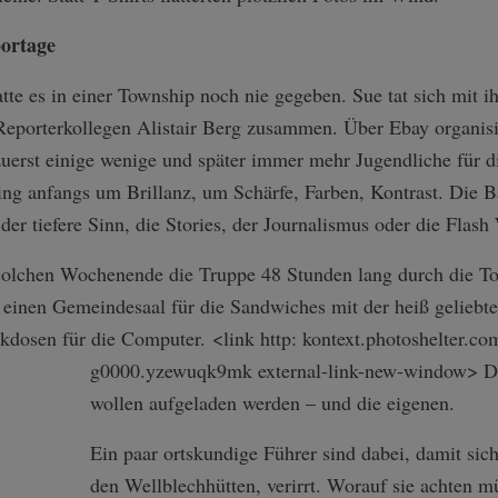
portage
tte es in einer Township noch nie gegeben. Sue tat sich mit i
Reporterkollegen Alistair Berg zusammen. Über Ebay organisie
zuerst einige wenige und später immer mehr Jugendliche für d
ng anfangs um Brillanz, um Schärfe, Farben, Kontrast. Die B
er tiefere Sinn, die Stories, der Journalismus oder die Flas
 solchen Wochenende die Truppe 48 Stunden lang durch die 
 einen Gemeindesaal für die Sandwiches mit der heiß geliebt
ckdosen für die Computer. <link http: kontext.photoshelter.co
g0000.yzewuqk9mk external-link-new-window>
Di
wollen aufgeladen werden – und die eigenen.
Ein paar ortskundige Führer sind dabei, damit sic
den Wellblechhütten, verirrt. Worauf sie achten m