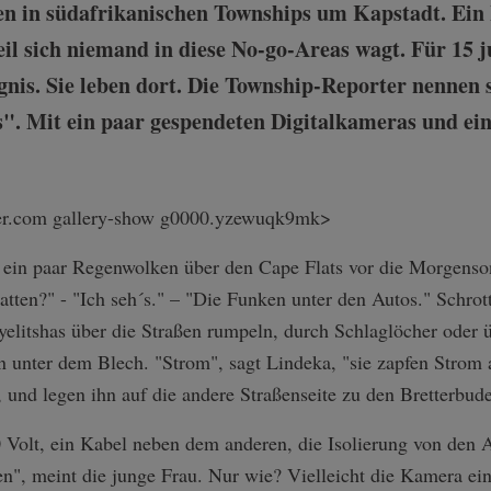
ben in südafrikanischen Townships um Kapstadt. Ein
il sich niemand in diese No-go-Areas wagt. Für 15 
gnis. Sie leben dort. Die Township-Reporter nennen 
s". Mit ein paar gespendeten Digitalkameras und ein
lter.com gallery-show g0000.yzewuqk9mk>
 ein paar Regenwolken über den Cape Flats vor die Morgenson
atten?" - "Ich seh´s." – "Die Funken unter den Autos." Schrott
litshas über die Straßen rumpeln, durch Schlaglöcher oder ü
 unter dem Blech. "Strom", sagt Lindeka, "sie zapfen Strom
 und legen ihn auf die andere Straßenseite zu den Bretterbud
 Volt, ein Kabel neben dem anderen, die Isolierung von den 
n", meint die junge Frau. Nur wie? Vielleicht die Kamera ei