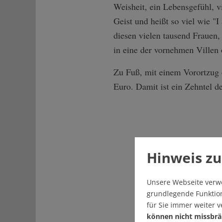
Weisheit, ein Lebensgefühl, vi
Geist und heißt so viel wie "
diesen vielen tausend Frauen,
in eine der vornehmen Villen
Zu Fuß, mit einem Vorortzug
Euro. Damit ist ein Zehntel 
Hinweis zu
Unsere Webseite verw
grundlegende Funktion
für Sie immer weiter 
können nicht missbrä